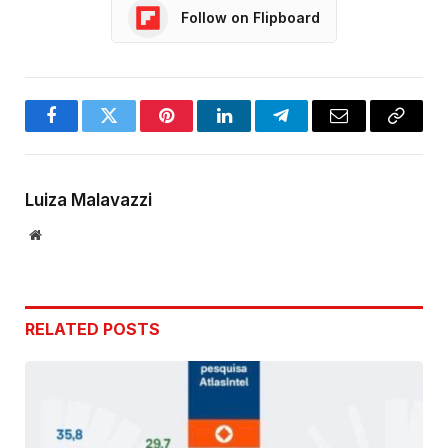
Follow on Flipboard
Facebook
Twitter
Pinterest
LinkedIn
Telegram
Email
Copy
Link
Luiza Malavazzi
Website
RELATED
POSTS