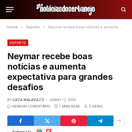
Home
»
Esporte
»
Neymar recebe boas notícias e aumenta expectativa para grandes desafios
ESPORTE
Neymar recebe boas
notícias e aumenta
expectativa para grandes
desafios
BY
LUIZA MALAVAZZI
JUNHO 12, 2026
NENHUM COMENTÁRIO
1 MINS READ
3
VIEWS
Google
Flipboard
Follow Us