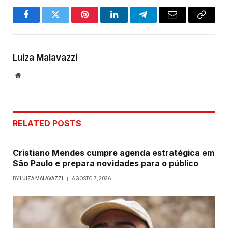
Facebook
Twitter
Pinterest
LinkedIn
Telegram
Email
Copy
Link
Luiza Malavazzi
Website
RELATED
POSTS
Cristiano Mendes cumpre agenda estratégica em
São Paulo e prepara novidades para o público
BY
LUIZA MALAVAZZI
AGOSTO 7, 2026