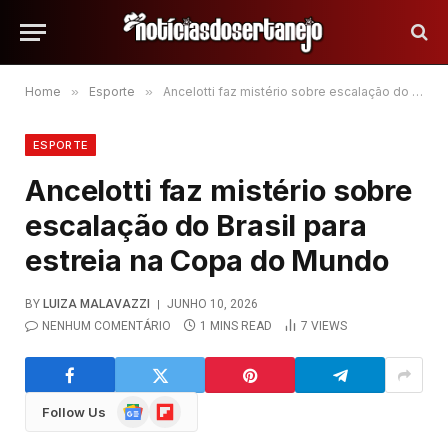
Home
»
Esporte
»
Ancelotti faz mistério sobre escalação do Brasil para estreia na Copa do Mundo
ESPORTE
Ancelotti faz mistério sobre
escalação do Brasil para
estreia na Copa do Mundo
BY
LUIZA MALAVAZZI
JUNHO 10, 2026
NENHUM COMENTÁRIO
1 MINS READ
7
VIEWS
Google
Flipboard
Follow Us
News