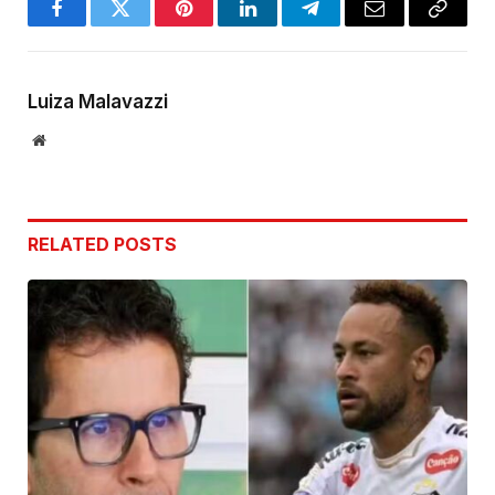
Facebook
Twitter
Pinterest
LinkedIn
Telegram
Email
Copy
Link
Luiza Malavazzi
Website
RELATED
POSTS