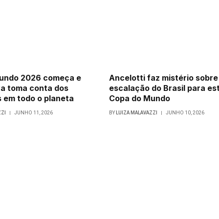
undo 2026 começa e
Ancelotti faz mistério sobre
va toma conta dos
escalação do Brasil para es
 em todo o planeta
Copa do Mundo
ZZI
JUNHO 11, 2026
BY
LUIZA MALAVAZZI
JUNHO 10, 2026