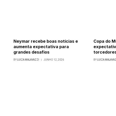
Neymar recebe boas notícias e
Copa do M
aumenta expectativa para
expectati
grandes desafios
torcedores
BY
LUIZA MALAVAZZI
JUNHO 12, 2026
BY
LUIZA MALAVA