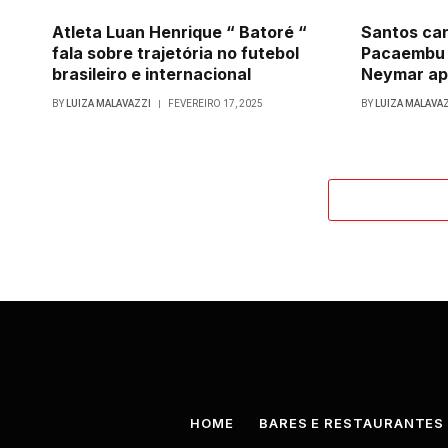
Atleta Luan Henrique “ Batoré “
Santos ca
fala sobre trajetória no futebol
Pacaembu 
brasileiro e internacional
Neymar ap
BY
LUIZA MALAVAZZI
FEVEREIRO 17, 2025
BY
LUIZA MALAVA
HOME
BARES E RESTAURANTES