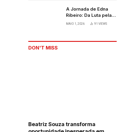
A Jornada de Edna
Ribeiro: Da Luta pela
Sobrevivência ao
MAIO 1, 2026
91
VIEWS
Palco
DON'T MISS
Beatriz Souza transforma
oportunidade inesperada em