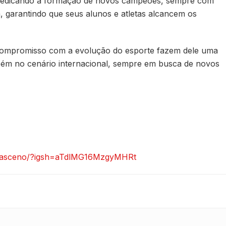
e dedicando à formação de novos campeões, sempre com
, garantindo que seus alunos e atletas alcancem os
 compromisso com a evolução do esporte fazem dele uma
bém no cenário internacional, sempre em busca de novos
amasceno/?igsh=aTdlMG16MzgyMHRt