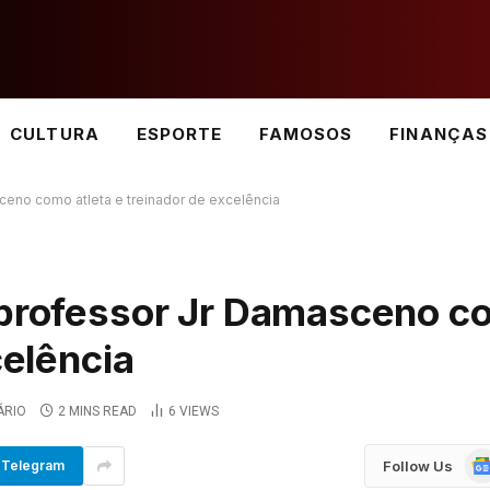
CULTURA
ESPORTE
FAMOSOS
FINANÇAS
ceno como atleta e treinador de excelência
 professor Jr Damasceno 
celência
ÁRIO
2 MINS READ
6
VIEWS
Go
Follow Us
Telegram
Ne