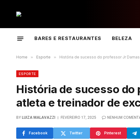
BARES E RESTAURANTES
BELEZA
Home
»
Esporte
»
História de sucesso do professor Jr Damas
ESPORTE
História de sucesso do
atleta e treinador de ex
BY
LUIZA MALAVAZZI
FEVEREIRO 17, 2025
NENHUM COMENT
Facebook
Twitter
Pinterest