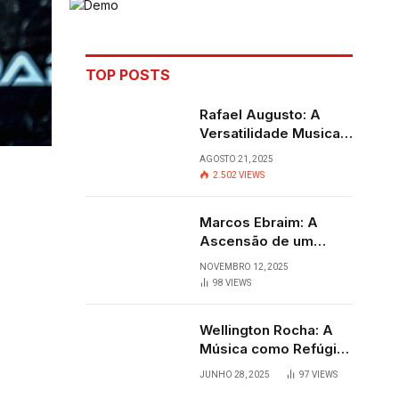
TOP POSTS
Rafael Augusto: A
Versatilidade Musical
que Transcende
AGOSTO 21, 2025
Fronteiras
2.502
VIEWS
Marcos Ebraim: A
Ascensão de um
Jovem Talento do
NOVEMBRO 12, 2025
Sertanejo
98
VIEWS
Wellington Rocha: A
Música como Refúgio
e Alegria em
JUNHO 28, 2025
97
VIEWS
Cantagalo