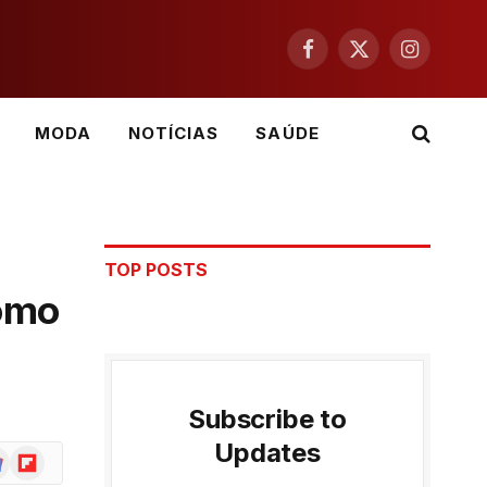
Facebook
X
Instagram
(Twitter)
MODA
NOTÍCIAS
SAÚDE
TOP POSTS
como
Subscribe to
Updates
ogle
Flipboard
ws