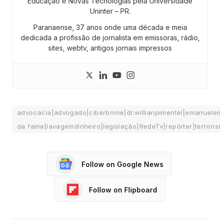
Educação e Novas Tecnologias pela Universidade
Uninter – PR.
Paranaense, 37 anos onde uma década e meia
dedicada a profissão de jornalista em emissoras, rádio,
sites, webtv, antigos jornais impressos
advocacia|advogado|ciberbrime|dr.willianpimentel|emanuele
da fama|lavagemdinheiro|legislação|RedeTv|repórter|terrori
Follow on Google News
Follow on Flipboard