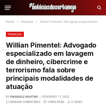
Home
»
Finanças
»
Willian Pimentel: Advogado especializado em lavagem de dinheiro, cibercrime e terrorismo fala sobre principais modalidades de atuação
FINANÇAS
Willian Pimentel: Advogado
especializado em lavagem
de dinheiro, cibercrime e
terrorismo fala sobre
principais modalidades de
atuação
BY
EMANUELE MARTINS
FEVEREIRO 17, 2025
NENHUM COMENTÁRIO
3 MINS READ
0
VIEWS