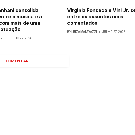
nhani consolida
Virginia Fonseca e Vini Jr. 
entre a música e a
entre os assuntos mais
com mais de uma
comentados
 atuação
BY
LUIZA MALAVAZZI
JULHO 27, 2026
ZZI
JULHO 27, 2026
COMENTAR