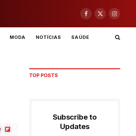
Facebook
X
Instagram
(Twitter)
MODA
NOTÍCIAS
SAÚDE
TOP POSTS
Subscribe to
Updates
ogle
Flipboard
ws