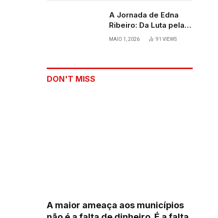
A Jornada de Edna
Ribeiro: Da Luta pela
Sobrevivência ao
MAIO 1, 2026
91
VIEWS
Palco
DON'T MISS
A maior ameaça aos municípios
não é a falta de dinheiro. É a falta