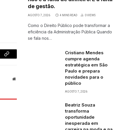
de gestão.
AGOSTO 7, 2026
4 MINS READ
0
VIEWS
Como o Direito Público pode transformar a
eficiência da Administração Pública Quando
se fala nos…
Cristiano Mendes
Copy
cumpre agenda
estratégica em São
Link
Paulo e prepara
novidades para o
Website
público
AGOSTO 7, 2026
Beatriz Souza
transforma
oportunidade
inesperada em
carreira na moda e na