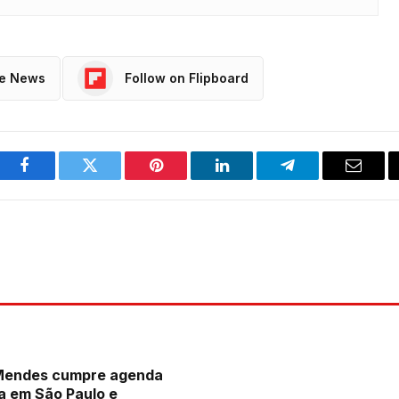
le News
Follow on Flipboard
Facebook
Twitter
Pinterest
LinkedIn
Telegram
Email
 Mendes cumpre agenda
a em São Paulo e