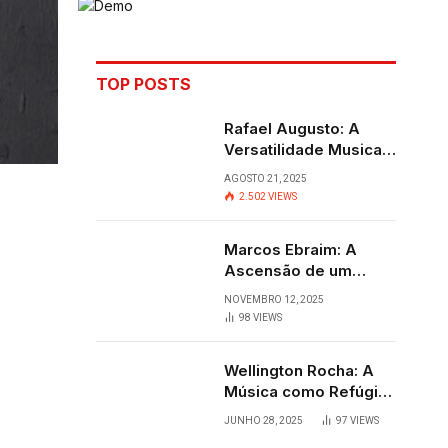
TOP POSTS
Rafael Augusto: A
Versatilidade Musical
que Transcende
AGOSTO 21, 2025
Fronteiras
2.502
VIEWS
Marcos Ebraim: A
Ascensão de um
Jovem Talento do
NOVEMBRO 12, 2025
Sertanejo
98
VIEWS
Wellington Rocha: A
Música como Refúgio
e Alegria em
JUNHO 28, 2025
97
VIEWS
Cantagalo