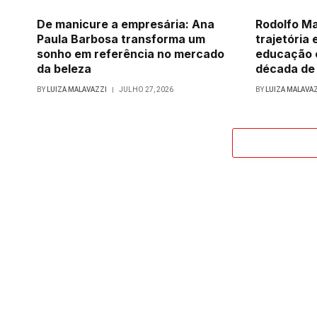
De manicure a empresária: Ana
Rodolfo Ma
Paula Barbosa transforma um
trajetória 
sonho em referência no mercado
educação 
da beleza
década de
BY
LUIZA MALAVAZZI
JULHO 27, 2026
BY
LUIZA MALAVA