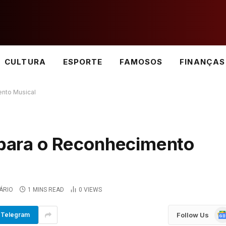
CULTURA
ESPORTE
FAMOSOS
FINANÇAS
ento Musical
a para o Reconhecimento
ÁRIO
1 MINS READ
0
VIEWS
Go
Follow Us
Telegram
Ne