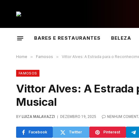
BARES E RESTAURANTES
BELEZA
Home
»
Famosos
»
Vittor Alves: A Estrada para o Reconhecim
FAMOSOS
Vittor Alves: A Estrad
Musical
BY
LUIZA MALAVAZZI
DEZEMBRO 19, 2025
NENHUM COMENT
Facebook
Twitter
Pinterest