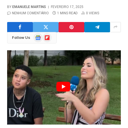
BY
EMANUELE MARTINS
FEVEREIRO 17, 2025
NENHUM COMENTÁRIO
1 MINS READ
0
VIEWS
Google
Flipboard
Follow Us
News