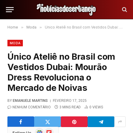
Home
»
Moda
»
Único Ateliê no Brasil com Vestidos Dubai: Mourão Dress Revoluciona o Mercado de Noivas
MODA
Único Ateliê no Brasil com
Vestidos Dubai: Mourão
Dress Revoluciona o
Mercado de Noivas
BY
EMANUELE MARTINS
FEVEREIRO 17, 2025
NENHUM COMENTÁRIO
3 MINS READ
0
VIEWS
Google
Flipboard
Follow Us