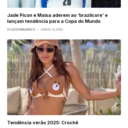
Jade Picon e Maisa aderem ao ‘brazilcore’ e
lançam tendência para a Copa do Mundo
BY
LUIZA MALAVAZZI
JUNHO 10, 2026
Tendência verão 2025: Crochê