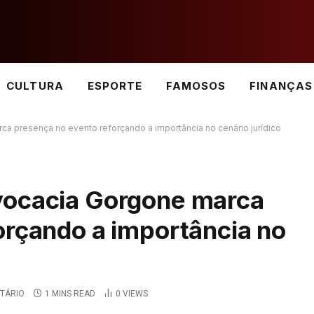
CULTURA
ESPORTE
FAMOSOS
FINANÇAS
a presença no evento reforçando a importância no cenário jurídico
vocacia Gorgone marca
orçando a importância no
TÁRIO
1 MINS READ
0
VIEWS