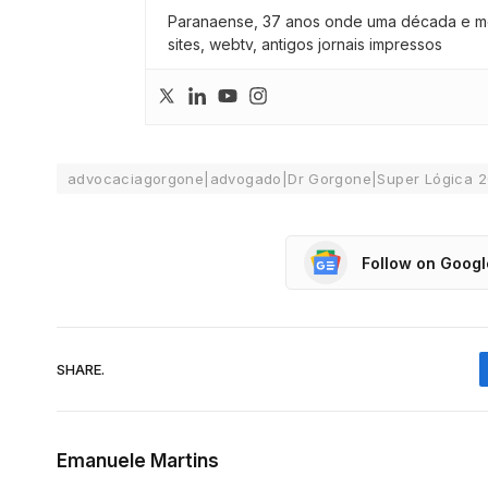
Paranaense, 37 anos onde uma década e meia
sites, webtv, antigos jornais impressos
advocaciagorgone|advogado|Dr Gorgone|Super Lógica 
Follow on Goog
SHARE.
Emanuele Martins