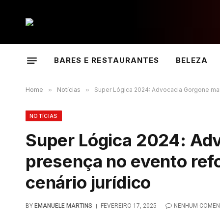
BARES E RESTAURANTES
BELEZA
Home
»
Notícias
»
Super Lógica 2024: Advocacia Gorgone marc
NOTÍCIAS
Super Lógica 2024: Ad
presença no evento ref
cenário jurídico
BY
EMANUELE MARTINS
FEVEREIRO 17, 2025
NENHUM COMEN