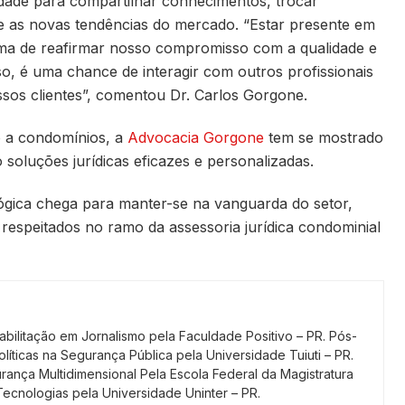
dade para compartilhar conhecimentos, trocar
re as novas tendências do mercado. “Estar presente em
ma de reafirmar nosso compromisso com a qualidade e
so, é uma chance de interagir com outros profissionais
ssos clientes”, comentou Dr. Carlos Gorgone.
o a condomínios, a
Advocacia Gorgone
tem se mostrado
soluções jurídicas eficazes e personalizadas.
gica chega para manter-se na vanguarda do setor,
espeitados no ramo da assessoria jurídica condominial
ilitação em Jornalismo pela Faculdade Positivo – PR. Pós-
íticas na Segurança Pública pela Universidade Tuiuti – PR.
rança Multidimensional Pela Escola Federal da Magistratura
cnologias pela Universidade Uninter – PR.