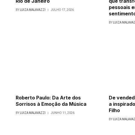
Rio de Janeiro
que trans
pessoais e
BY
LUIZA MALAVAZZI
JULHO 17, 2026
sentimento
BY
LUIZA MALAVA
Roberto Paulo: Da Arte dos
De vendedo
Sorrisos à Emoção da Música
a inspirado
Filho
BY
LUIZA MALAVAZZI
JUNHO 11, 2026
BY
LUIZA MALAVA