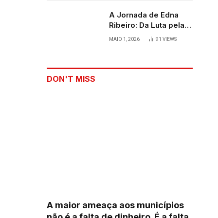
A Jornada de Edna
Ribeiro: Da Luta pela
Sobrevivência ao
MAIO 1, 2026
91
VIEWS
Palco
DON'T MISS
A maior ameaça aos municípios
não é a falta de dinheiro. É a falta