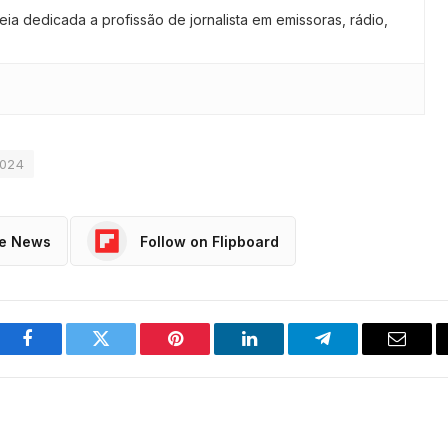
 dedicada a profissão de jornalista em emissoras, rádio,
2024
le News
Follow on Flipboard
Facebook
Twitter
Pinterest
LinkedIn
Telegram
Email