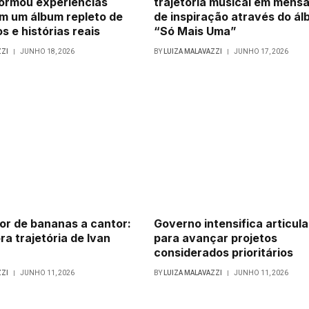
formou experiências
trajetória musical em mens
m um álbum repleto de
de inspiração através do á
s e histórias reais
“Só Mais Uma”
ZZI
JUNHO 18, 2026
BY
LUIZA MALAVAZZI
JUNHO 17, 2026
r de bananas a cantor:
Governo intensifica articul
ra trajetória de Ivan
para avançar projetos
considerados prioritários
ZZI
JUNHO 11, 2026
BY
LUIZA MALAVAZZI
JUNHO 11, 2026