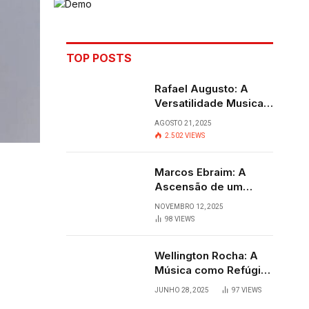
TOP POSTS
Rafael Augusto: A
Versatilidade Musical
que Transcende
AGOSTO 21, 2025
Fronteiras
2.502
VIEWS
Marcos Ebraim: A
Ascensão de um
Jovem Talento do
NOVEMBRO 12, 2025
Sertanejo
98
VIEWS
Wellington Rocha: A
Música como Refúgio
e Alegria em
JUNHO 28, 2025
97
VIEWS
Cantagalo