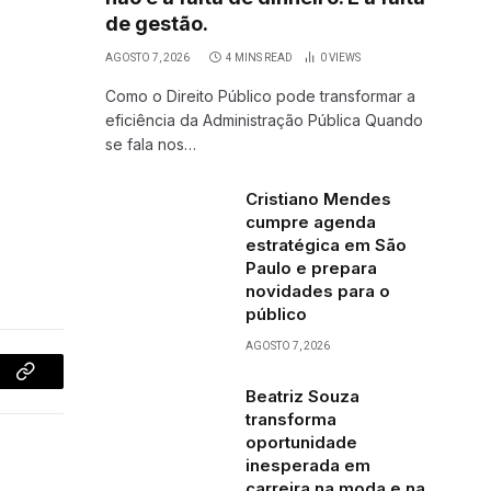
de gestão.
AGOSTO 7, 2026
4 MINS READ
0
VIEWS
Como o Direito Público pode transformar a
eficiência da Administração Pública Quando
se fala nos…
Cristiano Mendes
cumpre agenda
estratégica em São
Paulo e prepara
novidades para o
público
AGOSTO 7, 2026
Copy
Beatriz Souza
transforma
Link
oportunidade
inesperada em
carreira na moda e na