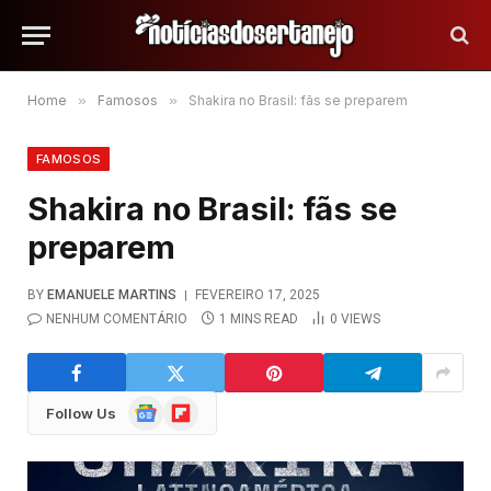
Home
»
Famosos
»
Shakira no Brasil: fãs se preparem
FAMOSOS
Shakira no Brasil: fãs se
preparem
BY
EMANUELE MARTINS
FEVEREIRO 17, 2025
NENHUM COMENTÁRIO
1 MINS READ
0
VIEWS
Google
Flipboard
Follow Us
News