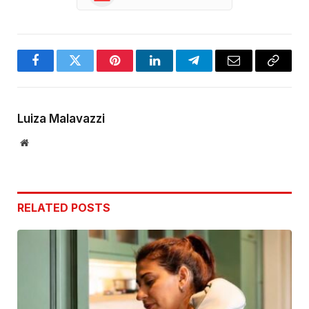
Facebook
Twitter
Pinterest
LinkedIn
Telegram
Email
Copy
Link
Luiza Malavazzi
Website
RELATED
POSTS