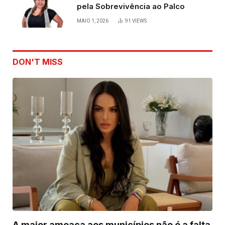
pela Sobrevivência ao Palco
MAIO 1, 2026
91
VIEWS
DON'T MISS
A maior ameaça aos municípios não é a falta