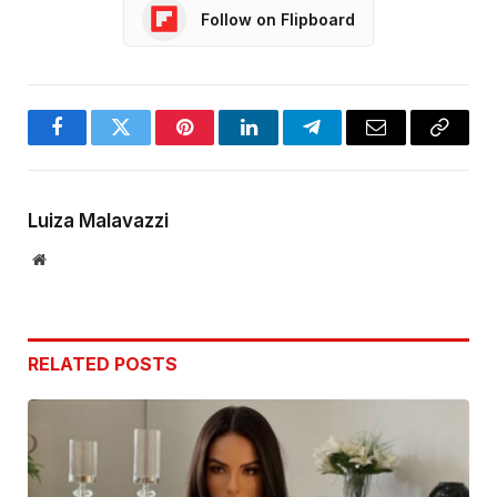
Follow on Flipboard
Facebook
Twitter
Pinterest
LinkedIn
Telegram
Email
Copy
Link
Luiza Malavazzi
Website
RELATED
POSTS