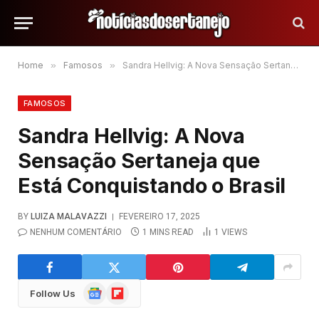
Home
»
Famosos
»
Sandra Hellvig: A Nova Sensação Sertaneja que Está Conquistando o Brasil
FAMOSOS
Sandra Hellvig: A Nova
Sensação Sertaneja que
Está Conquistando o Brasil
BY
LUIZA MALAVAZZI
FEVEREIRO 17, 2025
NENHUM COMENTÁRIO
1 MINS READ
1
VIEWS
Google
Flipboard
Follow Us
News