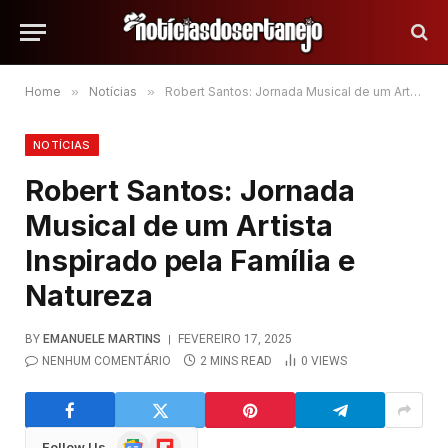
Home
»
Notícias
»
Robert Santos: Jornada Musical de um Artista Inspirado pela Família e Natureza
NOTÍCIAS
Robert Santos: Jornada
Musical de um Artista
Inspirado pela Família e
Natureza
BY
EMANUELE MARTINS
FEVEREIRO 17, 2025
NENHUM COMENTÁRIO
2 MINS READ
0
VIEWS
Google
Flipboard
Follow Us