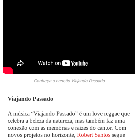
Conheça a canção Viajando Passado
Viajando Passado
A música “Viajando Passado” é um love reggae que
celebra a beleza da natureza, mas também faz uma
conexão com as memórias e raízes do cantor.
Com
novos projetos no horizonte,
Robert Santos
segue