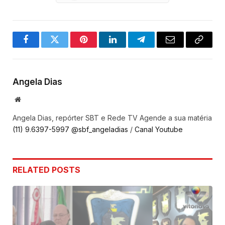
Facebook
Twitter
Pinterest
LinkedIn
Telegram
Email
Copy
Link
Angela Dias
Website
Angela Dias, repórter SBT e Rede TV Agende a sua matéria
(11) 9.6397-5997
@sbf_angeladias
/
Canal Youtube
RELATED
POSTS