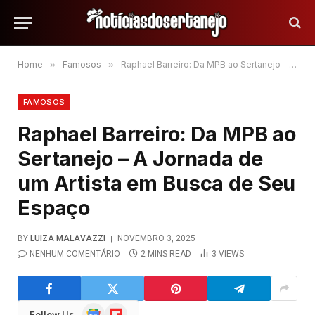
Home
»
Famosos
»
Raphael Barreiro: Da MPB ao Sertanejo – A Jornada de um Artista em Busca de Seu Espaço
FAMOSOS
Raphael Barreiro: Da MPB ao
Sertanejo – A Jornada de
um Artista em Busca de Seu
Espaço
BY
LUIZA MALAVAZZI
NOVEMBRO 3, 2025
NENHUM COMENTÁRIO
2 MINS READ
3
VIEWS
Google
Flipboard
Follow Us