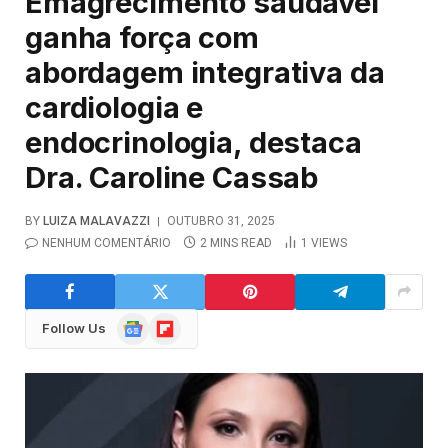
Emagrecimento saudável
ganha força com
abordagem integrativa da
cardiologia e
endocrinologia, destaca
Dra. Caroline Cassab
BY
LUIZA MALAVAZZI
OUTUBRO 31, 2025
NENHUM COMENTÁRIO
2 MINS READ
1
VIEWS
Google
Flipboard
Follow Us
News