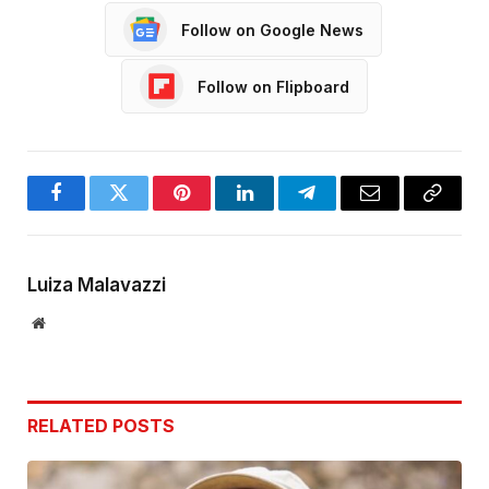
Follow on Google News
Follow on Flipboard
Facebook
Twitter
Pinterest
LinkedIn
Telegram
Email
Copy
Link
Luiza Malavazzi
Website
RELATED
POSTS