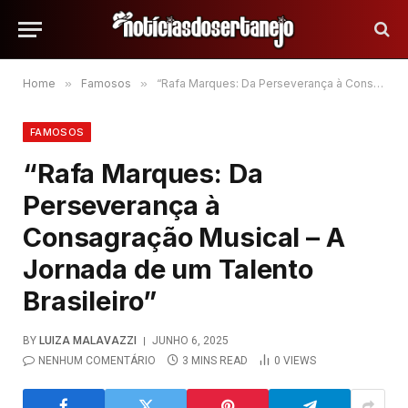
Home
»
Famosos
»
“Rafa Marques: Da Perseverança à Consagração Musical – A Jornada de um Talento Brasileiro”
FAMOSOS
“Rafa Marques: Da
Perseverança à
Consagração Musical – A
Jornada de um Talento
Brasileiro”
BY
LUIZA MALAVAZZI
JUNHO 6, 2025
NENHUM COMENTÁRIO
3 MINS READ
0
VIEWS