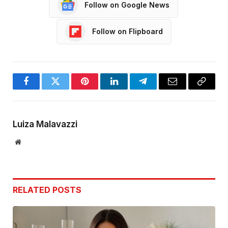
Follow on Google News
Follow on Flipboard
Facebook
Twitter
Pinterest
LinkedIn
Telegram
Email
Copy
Link
Luiza Malavazzi
Website
RELATED
POSTS