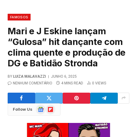
FAMOSOS
Mari e J Eskine lançam
“Gulosa” hit dançante com
clima quente e produção de
DG e Batidão Stronda
BY
LUIZA MALAVAZZI
JUNHO 6, 2025
NENHUM COMENTÁRIO
4 MINS READ
0
VIEWS
Google
Flipboard
Follow Us
News