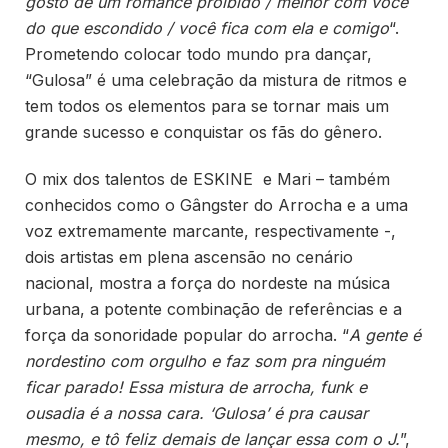
gosto de um romance proibido / melhor com você
do que escondido / você fica com ela e comigo
“.
Prometendo colocar todo mundo pra dançar,
“Gulosa” é uma celebração da mistura de ritmos e
tem todos os elementos para se tornar mais um
grande sucesso e conquistar os fãs do gênero.
O mix dos talentos de ESKINE e Mari – também
conhecidos como o Gângster do Arrocha e a uma
voz extremamente marcante, respectivamente -,
dois artistas em plena ascensão no cenário
nacional, mostra a força do nordeste na música
urbana, a potente combinação de referências e a
força da sonoridade popular do arrocha. “
A gente é
nordestino com orgulho e faz som pra ninguém
ficar parado! Essa mistura de arrocha, funk e
ousadia é a nossa cara. ‘Gulosa’ é pra causar
mesmo, e tô feliz demais de lançar essa com o J.
”,