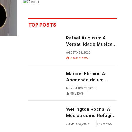
TOP POSTS
Rafael Augusto: A
Versatilidade Musical
que Transcende
AGOSTO 21, 2025
Fronteiras
2.502
VIEWS
Marcos Ebraim: A
Ascensão de um
Jovem Talento do
NOVEMBRO 12, 2025
Sertanejo
98
VIEWS
Wellington Rocha: A
Música como Refúgio
e Alegria em
JUNHO 28, 2025
97
VIEWS
Cantagalo