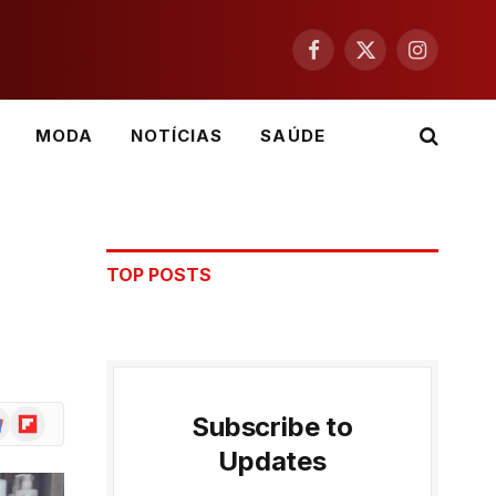
Facebook
X
Instagram
(Twitter)
MODA
NOTÍCIAS
SAÚDE
TOP POSTS
ogle
Flipboard
Subscribe to
ws
Updates