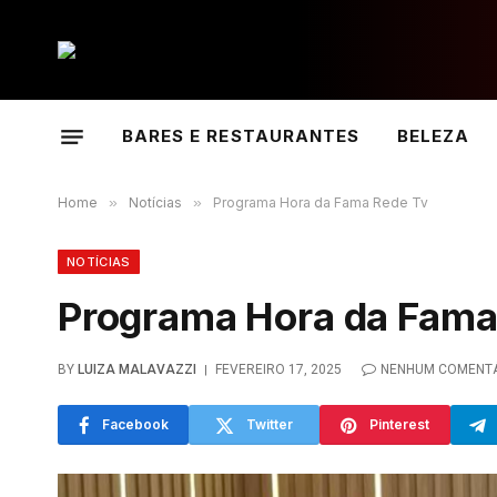
BARES E RESTAURANTES
BELEZA
Home
»
Notícias
»
Programa Hora da Fama Rede Tv
NOTÍCIAS
Programa Hora da Fama
BY
LUIZA MALAVAZZI
FEVEREIRO 17, 2025
NENHUM COMENT
Facebook
Twitter
Pinterest