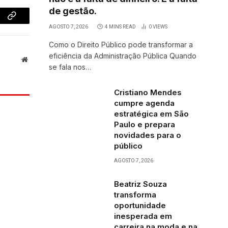
de gestão.
Copy
AGOSTO 7, 2026
4 MINS READ
0
VIEWS
Link
Como o Direito Público pode transformar a
eficiência da Administração Pública Quando
Website
se fala nos…
Cristiano Mendes
cumpre agenda
estratégica em São
Paulo e prepara
novidades para o
público
AGOSTO 7, 2026
Beatriz Souza
transforma
oportunidade
inesperada em
carreira na moda e na