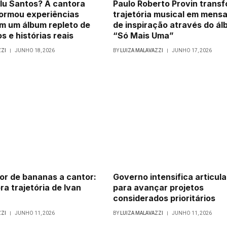
lu Santos? A cantora
Paulo Roberto Provin trans
formou experiências
trajetória musical em mens
m um álbum repleto de
de inspiração através do á
s e histórias reais
“Só Mais Uma”
ZZI
JUNHO 18, 2026
BY
LUIZA MALAVAZZI
JUNHO 17, 2026
r de bananas a cantor:
Governo intensifica articul
ra trajetória de Ivan
para avançar projetos
considerados prioritários
ZZI
JUNHO 11, 2026
BY
LUIZA MALAVAZZI
JUNHO 11, 2026