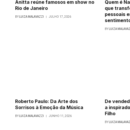
Anitta reúne famosos em show no
Quem é Na
Rio de Janeiro
que trans
pessoais e
BY
LUIZA MALAVAZZI
JULHO 17, 2026
sentimento
BY
LUIZA MALAVA
Roberto Paulo: Da Arte dos
De vendedo
Sorrisos à Emoção da Música
a inspirado
Filho
BY
LUIZA MALAVAZZI
JUNHO 11, 2026
BY
LUIZA MALAVA