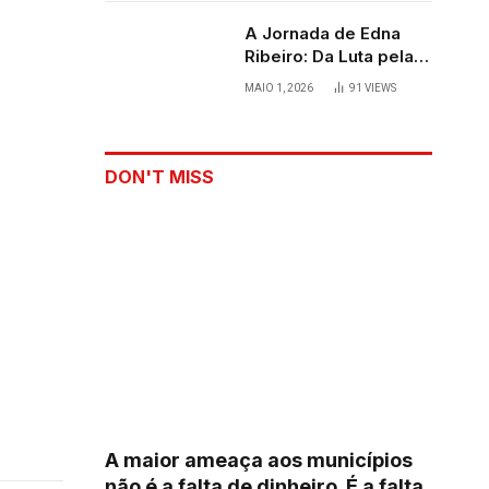
A Jornada de Edna
Ribeiro: Da Luta pela
Sobrevivência ao
MAIO 1, 2026
91
VIEWS
Palco
DON'T MISS
A maior ameaça aos municípios
não é a falta de dinheiro. É a falta