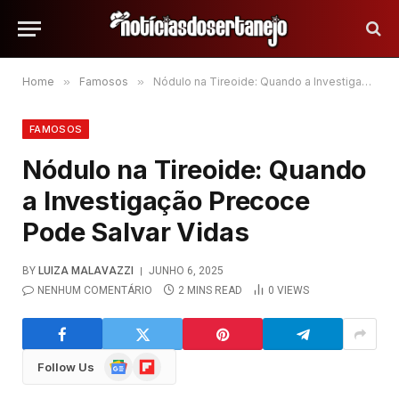
Home
»
Famosos
»
Nódulo na Tireoide: Quando a Investigação Precoce Pode Salvar Vidas
FAMOSOS
Nódulo na Tireoide: Quando
a Investigação Precoce
Pode Salvar Vidas
BY
LUIZA MALAVAZZI
JUNHO 6, 2025
NENHUM COMENTÁRIO
2 MINS READ
0
VIEWS
Google
Flipboard
Follow Us
News