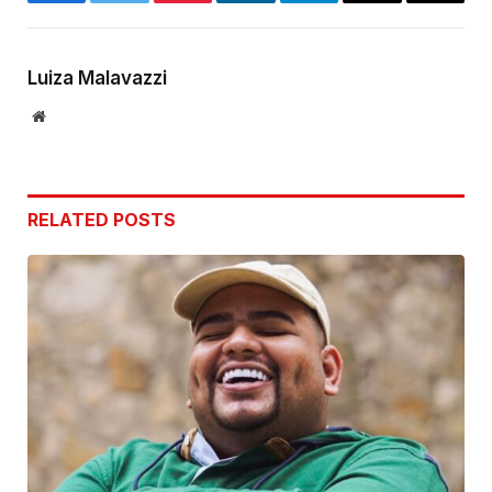
Facebook
Twitter
Pinterest
LinkedIn
Telegram
Email
Copy
Link
Luiza Malavazzi
Website
RELATED
POSTS