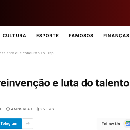
CULTURA
ESPORTE
FAMOSOS
FINANÇAS
do talento que conquistou o Trap
reinvenção e luta do talento
IO
4 MINS READ
2
VIEWS
Go
Follow Us
Telegram
Ne