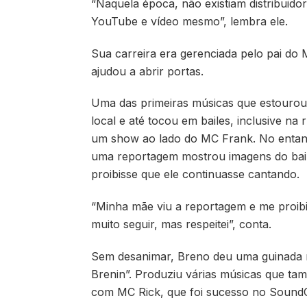
“Naquela época, não existiam distribuido
YouTube e vídeo mesmo”, lembra ele.
Sua carreira era gerenciada pelo pai do 
ajudou a abrir portas.
Uma das primeiras músicas que estourou 
local e até tocou em bailes, inclusive n
um show ao lado do MC Frank. No entant
uma reportagem mostrou imagens do bail
proibisse que ele continuasse cantando.
“Minha mãe viu a reportagem e me proibiu
muito seguir, mas respeitei”, conta.
Sem desanimar, Breno deu uma guinada n
Brenin”. Produziu várias músicas que ta
com MC Rick, que foi sucesso no SoundCl