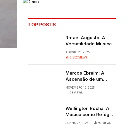
TOP POSTS
Rafael Augusto: A
Versatilidade Musical
que Transcende
AGOSTO 21, 2025
Fronteiras
2.502
VIEWS
Marcos Ebraim: A
Ascensão de um
Jovem Talento do
NOVEMBRO 12, 2025
Sertanejo
98
VIEWS
Wellington Rocha: A
Música como Refúgio
e Alegria em
JUNHO 28, 2025
97
VIEWS
Cantagalo