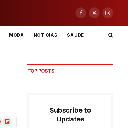
Facebook
X
Instagram
(Twitter)
MODA
NOTÍCIAS
SAÚDE
TOP POSTS
Subscribe to
Updates
ogle
Flipboard
ws