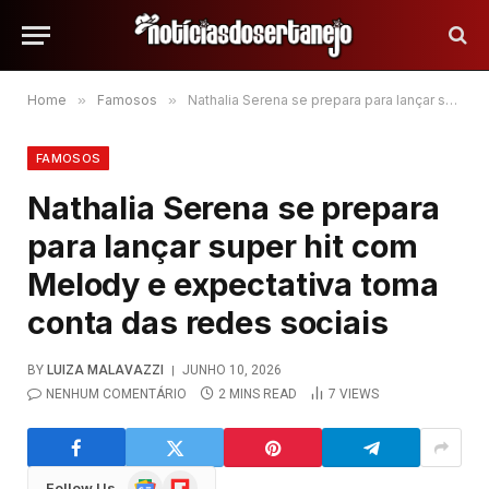
Home
»
Famosos
»
Nathalia Serena se prepara para lançar super hit com Melody e expectativa toma conta das redes sociais
FAMOSOS
Nathalia Serena se prepara
para lançar super hit com
Melody e expectativa toma
conta das redes sociais
BY
LUIZA MALAVAZZI
JUNHO 10, 2026
NENHUM COMENTÁRIO
2 MINS READ
7
VIEWS
Google
Flipboard
Follow Us