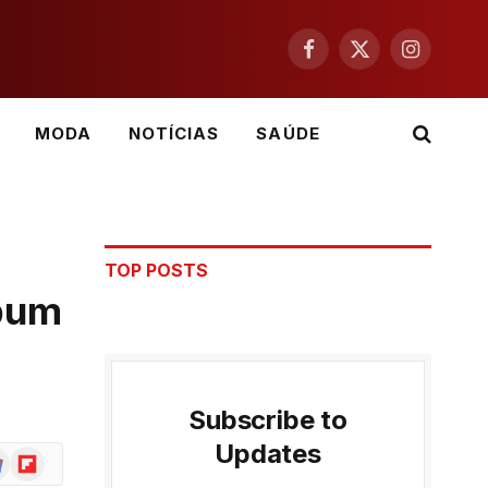
Facebook
X
Instagram
(Twitter)
MODA
NOTÍCIAS
SAÚDE
TOP POSTS
lbum
Subscribe to
Updates
ogle
Flipboard
ws