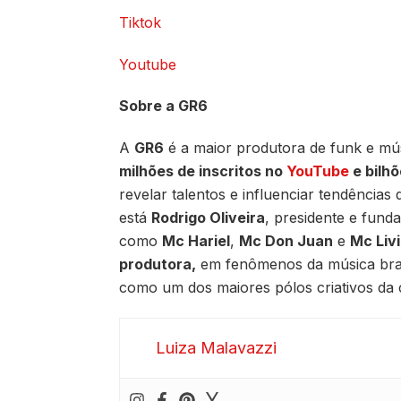
Tiktok
Youtube
Sobre a GR6
A
GR6
é a maior produtora de funk e mú
milhões de inscritos no
YouTube
e bilhõ
revelar talentos e influenciar tendência
está
Rodrigo Oliveira
, presidente e fun
como
Mc Hariel
,
Mc Don Juan
e
Mc Livi
produtora,
em fenômenos da música bras
como um dos maiores pólos criativos da 
Luiza Malavazzi