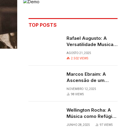
TOP POSTS
Rafael Augusto: A
Versatilidade Musical
que Transcende
AGOSTO 21, 2025
Fronteiras
2.502
VIEWS
Marcos Ebraim: A
Ascensão de um
Jovem Talento do
NOVEMBRO 12, 2025
Sertanejo
98
VIEWS
Wellington Rocha: A
Música como Refúgio
e Alegria em
JUNHO 28, 2025
97
VIEWS
Cantagalo