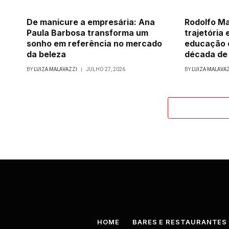
De manicure a empresária: Ana
Rodolfo Ma
Paula Barbosa transforma um
trajetória 
sonho em referência no mercado
educação 
da beleza
década de
BY
LUIZA MALAVAZZI
JULHO 27, 2026
BY
LUIZA MALAVA
HOME
BARES E RESTAURANTES