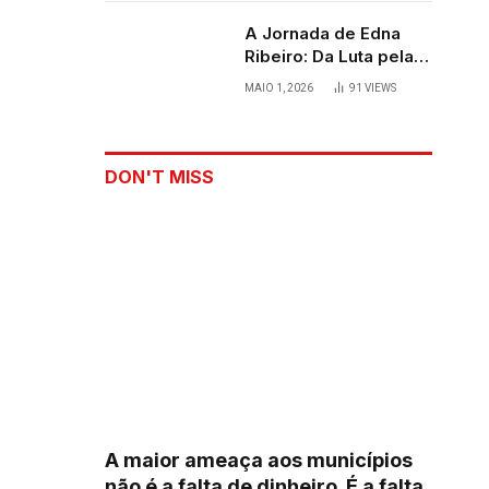
A Jornada de Edna
Ribeiro: Da Luta pela
Sobrevivência ao
MAIO 1, 2026
91
VIEWS
Palco
DON'T MISS
A maior ameaça aos municípios
não é a falta de dinheiro. É a falta