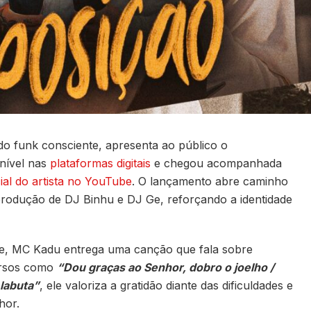
do funk consciente, apresenta ao público o
onível nas
plataformas digitais
e chegou acompanhada
cial do artista no YouTube
. O lançamento abre caminho
produção de DJ Binhu e DJ Ge, reforçando a identidade
ade, MC Kadu entrega uma canção que fala sobre
ersos como
“Dou graças ao Senhor, dobro o joelho /
 labuta”
, ele valoriza a gratidão diante das dificuldades e
hor.