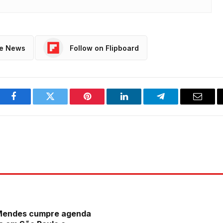
le News
Follow on Flipboard
Facebook
Twitter
Pinterest
LinkedIn
Telegram
Email
 Mendes cumpre agenda