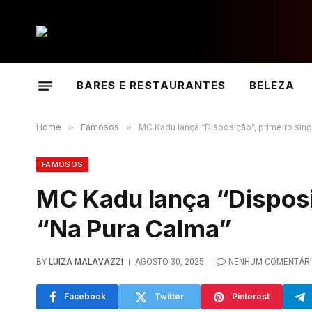
BARES E RESTAURANTES
BELEZA
Home
»
Famosos
»
MC Kadu lança “Disposição”, primeiro sin
FAMOSOS
MC Kadu lança “Disposi
“Na Pura Calma”
BY
LUIZA MALAVAZZI
AGOSTO 30, 2025
NENHUM COMENTÁR
Facebook
Twitter
Pinterest