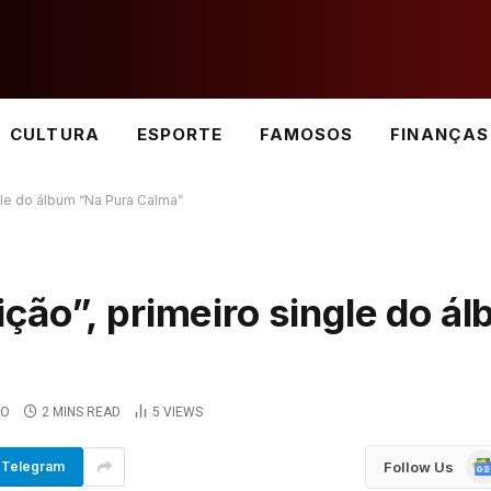
CULTURA
ESPORTE
FAMOSOS
FINANÇAS
gle do álbum “Na Pura Calma”
ção”, primeiro single do á
IO
2 MINS READ
5
VIEWS
Go
Follow Us
Telegram
Ne