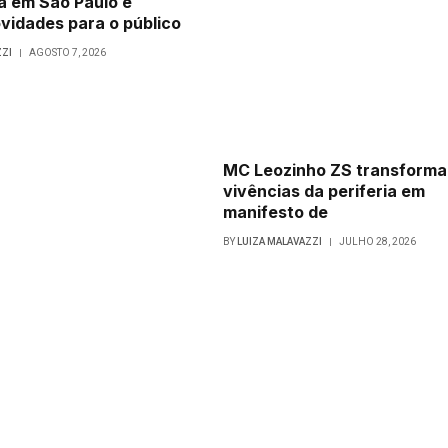
a em São Paulo e
vidades para o público
ZZI
AGOSTO 7, 2026
MC Leozinho ZS transforma
vivências da periferia em
manifesto de
BY
LUIZA MALAVAZZI
JULHO 28, 2026