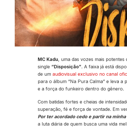
MC Kadu
, uma das vozes mais potentes 
single
“Disposição”
. A faixa já está disp
de um
audiovisual exclusivo no canal ofi
para o álbum “Na Pura Calma” e leva a 
e a força do funkeiro dentro do gênero.
Com batidas fortes e cheias de intensid
superação, fé e força de vontade. Em v
Por ter acordado cedo e partir na minha
a luta diária de quem busca uma vida mel