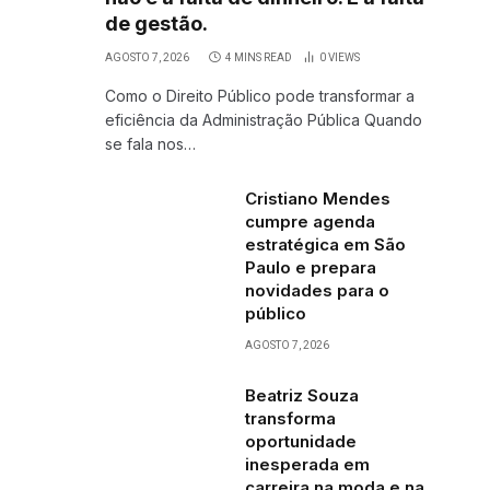
de gestão.
AGOSTO 7, 2026
4 MINS READ
0
VIEWS
Como o Direito Público pode transformar a
eficiência da Administração Pública Quando
se fala nos…
Cristiano Mendes
cumpre agenda
estratégica em São
Paulo e prepara
novidades para o
público
AGOSTO 7, 2026
Beatriz Souza
transforma
oportunidade
inesperada em
carreira na moda e na