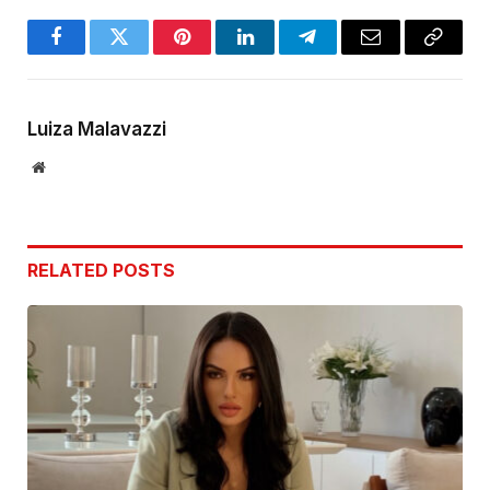
Facebook
Twitter
Pinterest
LinkedIn
Telegram
Email
Copy
Link
Luiza Malavazzi
Website
RELATED
POSTS