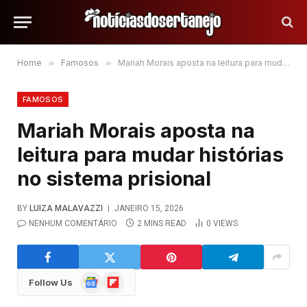
Home
»
Famosos
»
Mariah Morais aposta na leitura para mudar histórias no sistema prisional
FAMOSOS
Mariah Morais aposta na
leitura para mudar histórias
no sistema prisional
BY
LUIZA MALAVAZZI
JANEIRO 15, 2026
NENHUM COMENTÁRIO
2 MINS READ
0
VIEWS
Google
Flipboard
Follow Us
News