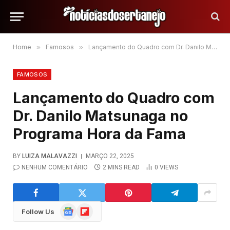
Home
»
Famosos
»
Lançamento do Quadro com Dr. Danilo Matsunaga no Programa Hora da Fama
FAMOSOS
Lançamento do Quadro com
Dr. Danilo Matsunaga no
Programa Hora da Fama
BY
LUIZA MALAVAZZI
MARÇO 22, 2025
NENHUM COMENTÁRIO
2 MINS READ
0
VIEWS
Google
Flipboard
Follow Us
News