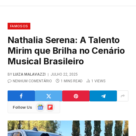
FAMOSOS
Nathalia Serena: A Talento
Mirim que Brilha no Cenário
Musical Brasileiro
BY
LUIZA MALAVAZZI
JULHO 22, 2025
NENHUM COMENTÁRIO
1 MINS READ
1
VIEWS
Google
Flipboard
Follow Us
News