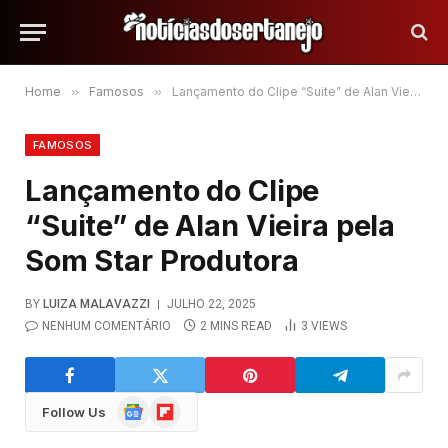
Home
»
Famosos
»
Lançamento do Clipe “Suite” de Alan Vieira pela Som Star Produtora
FAMOSOS
Lançamento do Clipe
“Suite” de Alan Vieira pela
Som Star Produtora
BY
LUIZA MALAVAZZI
JULHO 22, 2025
NENHUM COMENTÁRIO
2 MINS READ
3
VIEWS
Google
Flipboard
Follow Us
News