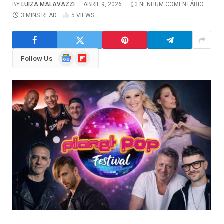
BY
LUIZA MALAVAZZI
ABRIL 9, 2026
NENHUM COMENTÁRIO
3 MINS READ
5
VIEWS
Google
Flipboard
Follow Us
News