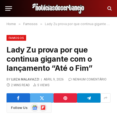
Home
»
Famosos
»
Lady Zu prova por que continua gigante com o lançamento “Até o Fim”
FAMOSOS
Lady Zu prova por que
continua gigante com o
lançamento “Até o Fim”
BY
LUIZA MALAVAZZI
ABRIL 9, 2026
NENHUM COMENTÁRIO
2 MINS READ
5
VIEWS
Google
Flipboard
Follow Us
News