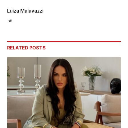
Link
Luiza Malavazzi
Website
RELATED
POSTS