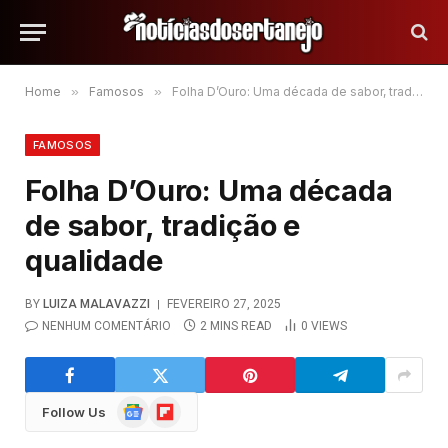
Home
»
Famosos
»
Folha D’Ouro: Uma década de sabor, tradição e qualidade
FAMOSOS
Folha D’Ouro: Uma década
de sabor, tradição e
qualidade
BY
LUIZA MALAVAZZI
FEVEREIRO 27, 2025
NENHUM COMENTÁRIO
2 MINS READ
0
VIEWS
Google
Flipboard
Follow Us
News