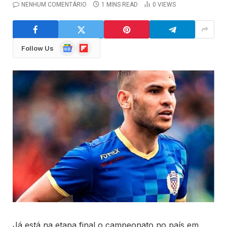
NENHUM COMENTÁRIO
1 MINS READ
0
VIEWS
Google
Flipboard
Follow Us
News
Já está na etapa final o campeonato no país em