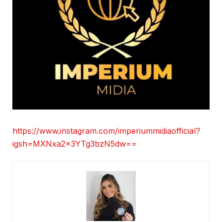
https://www.instagram.com/imperiummidiaofficial?
igsh=MXNxa2x3YTg3bzN5dw==