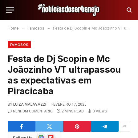
Home
»
Famosos
»
Festa de Dj Scopin e Mc Joãozinho VT ultrapassou as expectativas em Piracicaba
FAMOSOS
Festa de Dj Scopin e Mc
Joãozinho VT ultrapassou
as expectativas em
Piracicaba
BY
LUIZA MALAVAZZI
FEVEREIRO 17, 2025
NENHUM COMENTÁRIO
2 MINS READ
0
VIEWS
Google
Flipboard
Follow Us