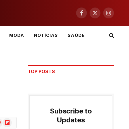
Facebook
X
Instagram
(Twitter)
MODA
NOTÍCIAS
SAÚDE
TOP POSTS
Subscribe to
Updates
ogle
Flipboard
ws