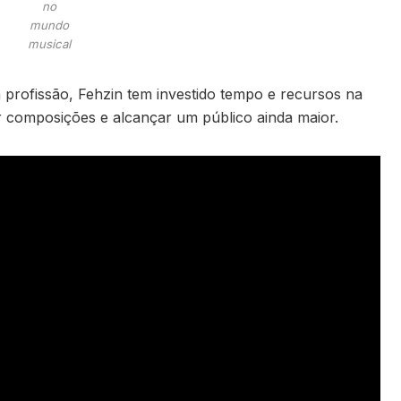
no
mundo
musical
 profissão, Fehzin tem investido tempo e recursos na
r composições e alcançar um público ainda maior.