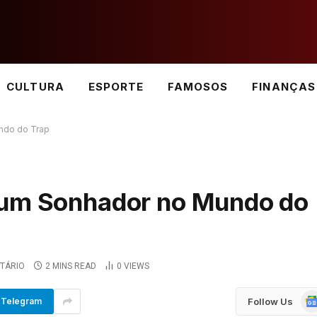
CULTURA
ESPORTE
FAMOSOS
FINANÇAS
undo do Trap
 um Sonhador no Mundo do
TÁRIO
2 MINS READ
0
VIEWS
Go
Follow Us
Telegram
Ne