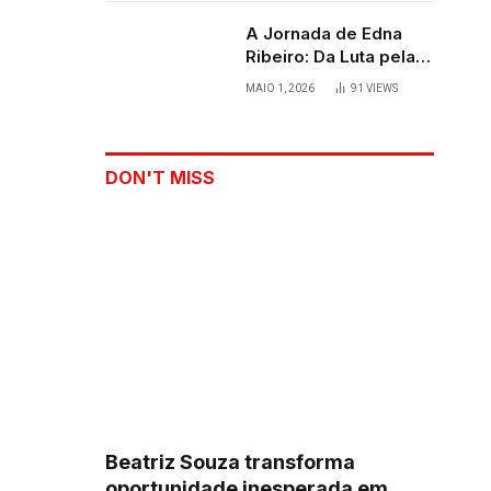
A Jornada de Edna
Ribeiro: Da Luta pela
Sobrevivência ao
MAIO 1, 2026
91
VIEWS
Palco
DON'T MISS
Beatriz Souza transforma
oportunidade inesperada em