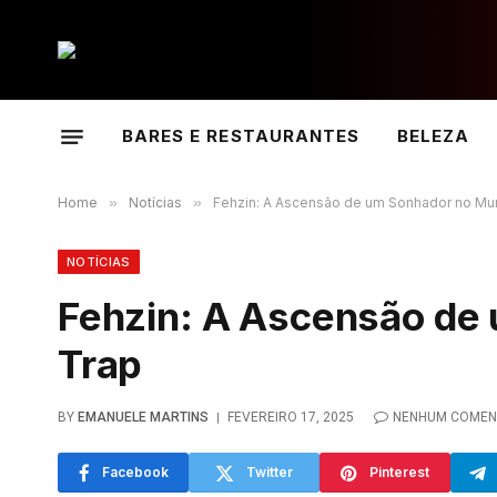
BARES E RESTAURANTES
BELEZA
Home
»
Notícias
»
Fehzin: A Ascensão de um Sonhador no M
NOTÍCIAS
Fehzin: A Ascensão de
Trap
BY
EMANUELE MARTINS
FEVEREIRO 17, 2025
NENHUM COMEN
Facebook
Twitter
Pinterest