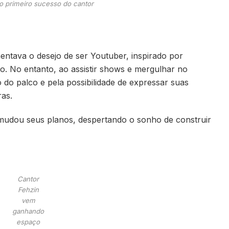
o primeiro sucesso do cantor
entava o desejo de ser Youtuber, inspirado por
o. No entanto, ao assistir shows e mergulhar no
o do palco e pela possibilidade de expressar suas
ras.
udou seus planos, despertando o sonho de construir
Cantor
Fehzin
vem
ganhando
espaço