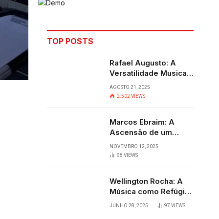
TOP POSTS
Rafael Augusto: A
Versatilidade Musical
que Transcende
AGOSTO 21, 2025
Fronteiras
2.502
VIEWS
Marcos Ebraim: A
Ascensão de um
Jovem Talento do
NOVEMBRO 12, 2025
Sertanejo
98
VIEWS
Wellington Rocha: A
Música como Refúgio
e Alegria em
JUNHO 28, 2025
97
VIEWS
Cantagalo