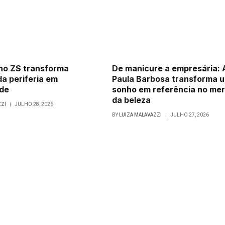
ho ZS transforma
De manicure a empresária: 
da periferia em
Paula Barbosa transforma 
 de
sonho em referência no me
da beleza
ZZI
JULHO 28, 2026
BY
LUIZA MALAVAZZI
JULHO 27, 2026