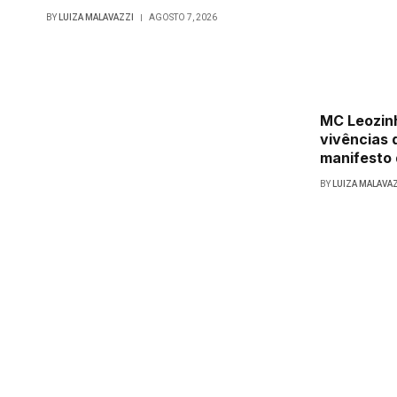
BY
LUIZA MALAVAZZI
AGOSTO 7, 2026
MC Leozin
vivências 
manifesto
BY
LUIZA MALAVA