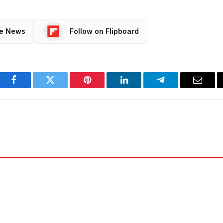
le News
Follow on Flipboard
Facebook
Twitter
Pinterest
LinkedIn
Telegram
Email