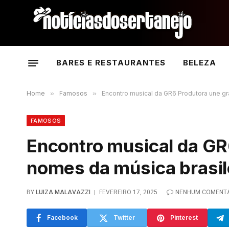
BARES E RESTAURANTES
BELEZA
Home
»
Famosos
»
Encontro musical da GR6 Produtora une gr
FAMOSOS
Encontro musical da GR
nomes da música brasil
BY
LUIZA MALAVAZZI
FEVEREIRO 17, 2025
NENHUM COMENT
Facebook
Twitter
Pinterest