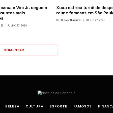
onseca e Vini Jr. seguem
Xuxa estreia turnê de desp
ssuntos mais
reúne famosos em São Paul
os
BY
LUIZA MALAVAZZI
JULHO 27, 2026
ZZI
JULHO 27, 2026
COMENTAR
BELEZA
CULTURA
ESPORTE
FAMOSOS
FINANÇ