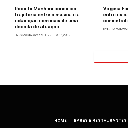
Rodolfo Manhani consolida
Virginia F
trajetória entre a música e a
entre os a
educação com mais de uma
comentad
década de atuação
BY
LUIZA MALAVA
BY
LUIZA MALAVAZZI
JULHO 27, 2026
HOME
BARES E RESTAURANTES