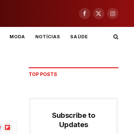
Facebook
X
Instagram
(Twitter)
MODA
NOTÍCIAS
SAÚDE
TOP POSTS
Subscribe to
Updates
ogle
Flipboard
ws