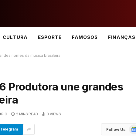
CULTURA
ESPORTE
FAMOSOS
FINANÇAS
andes nomes da música brasileira
6 Produtora une grandes
eira
ÁRIO
2 MINS READ
3
VIEWS
Go
Follow Us
Telegram
Ne