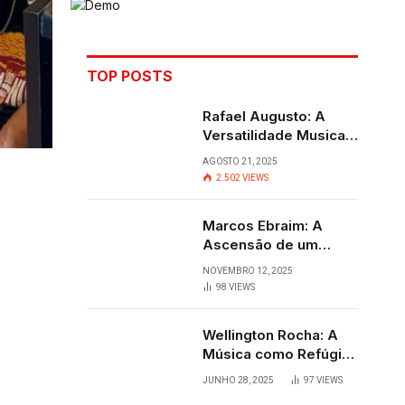
TOP POSTS
Rafael Augusto: A
Versatilidade Musical
que Transcende
AGOSTO 21, 2025
Fronteiras
2.502
VIEWS
Marcos Ebraim: A
Ascensão de um
Jovem Talento do
NOVEMBRO 12, 2025
Sertanejo
98
VIEWS
Wellington Rocha: A
Música como Refúgio
e Alegria em
JUNHO 28, 2025
97
VIEWS
Cantagalo