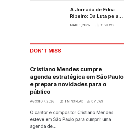
A Jornada de Edna
Ribeiro: Da Luta pela
Sobrevivência ao
MAIO 1, 2026
91
VIEWS
Palco
DON'T MISS
Cristiano Mendes cumpre
agenda estratégica em São Paulo
e prepara novidades para o
público
AGOSTO 7, 2026
1 MINS READ
0
VIEWS
O cantor e compositor Cristiano Mendes
esteve em São Paulo para cumprir uma
agenda de…