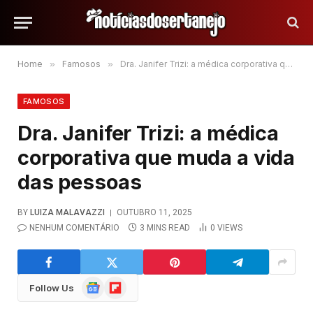
Home
»
Famosos
»
Dra. Janifer Trizi: a médica corporativa que muda a vida das pessoas
FAMOSOS
Dra. Janifer Trizi: a médica
corporativa que muda a vida
das pessoas
BY
LUIZA MALAVAZZI
OUTUBRO 11, 2025
NENHUM COMENTÁRIO
3 MINS READ
0
VIEWS
Google
Flipboard
Follow Us
News