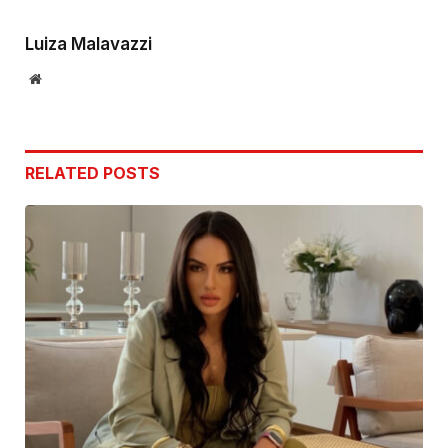
Link
Luiza Malavazzi
Website
RELATED
POSTS