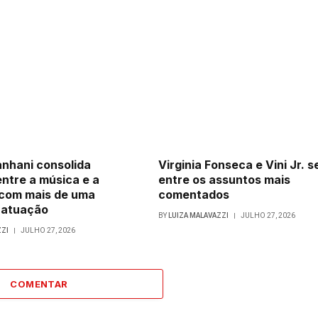
nhani consolida
Virginia Fonseca e Vini Jr. 
entre a música e a
entre os assuntos mais
com mais de uma
comentados
 atuação
BY
LUIZA MALAVAZZI
JULHO 27, 2026
ZZI
JULHO 27, 2026
COMENTAR