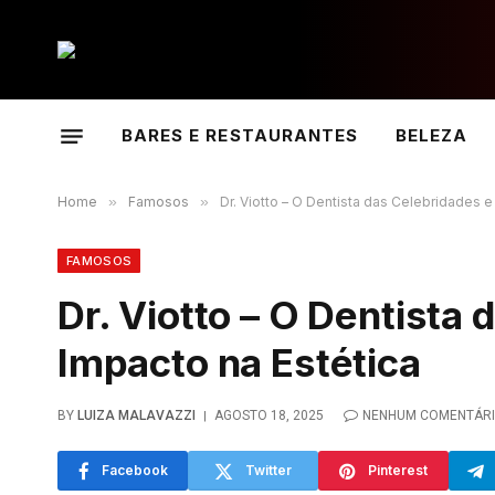
BARES E RESTAURANTES
BELEZA
Home
»
Famosos
»
Dr. Viotto – O Dentista das Celebridades e
FAMOSOS
Dr. Viotto – O Dentista
Impacto na Estética
BY
LUIZA MALAVAZZI
AGOSTO 18, 2025
NENHUM COMENTÁR
Facebook
Twitter
Pinterest