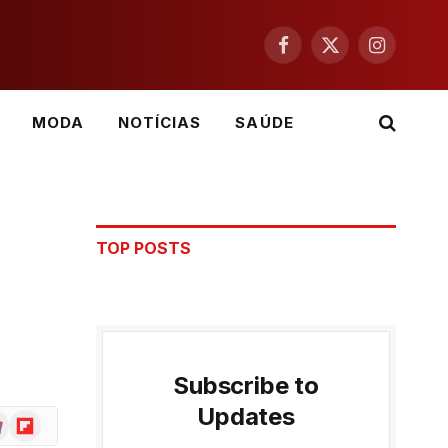
Facebook
X
Instagram
(Twitter)
MODA
NOTÍCIAS
SAÚDE
TOP POSTS
Subscribe to
Updates
ogle
Flipboard
ws