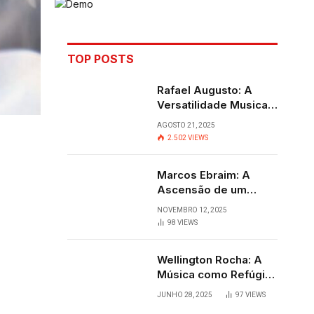
TOP POSTS
Rafael Augusto: A
Versatilidade Musical
que Transcende
AGOSTO 21, 2025
Fronteiras
2.502
VIEWS
Marcos Ebraim: A
Ascensão de um
Jovem Talento do
NOVEMBRO 12, 2025
Sertanejo
98
VIEWS
Wellington Rocha: A
Música como Refúgio
e Alegria em
JUNHO 28, 2025
97
VIEWS
Cantagalo