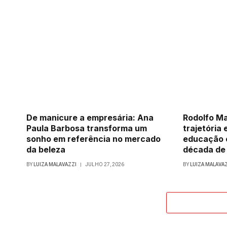
De manicure a empresária: Ana
Rodolfo Ma
Paula Barbosa transforma um
trajetória 
sonho em referência no mercado
educação 
da beleza
década de
BY
LUIZA MALAVAZZI
JULHO 27, 2026
BY
LUIZA MALAVA