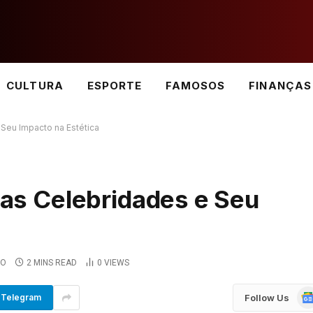
CULTURA
ESPORTE
FAMOSOS
FINANÇAS
 Seu Impacto na Estética
 das Celebridades e Seu
IO
2 MINS READ
0
VIEWS
Go
Follow Us
Telegram
Ne