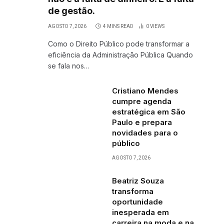
de gestão.
AGOSTO 7, 2026
4 MINS READ
0
VIEWS
Como o Direito Público pode transformar a
eficiência da Administração Pública Quando
se fala nos…
Cristiano Mendes
cumpre agenda
estratégica em São
Paulo e prepara
novidades para o
público
AGOSTO 7, 2026
Beatriz Souza
transforma
oportunidade
inesperada em
carreira na moda e na