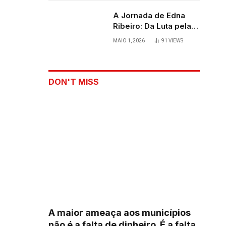
A Jornada de Edna
Ribeiro: Da Luta pela
Sobrevivência ao
MAIO 1, 2026
91
VIEWS
Palco
DON'T MISS
A maior ameaça aos municípios
não é a falta de dinheiro. É a falta