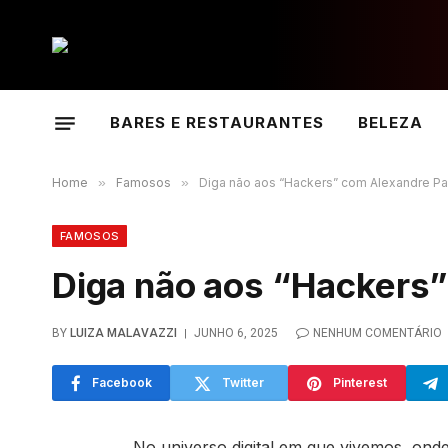
BARES E RESTAURANTES
BELEZA
Home
»
Famosos
»
Diga não aos “Hackers” com Alexandre Pa
FAMOSOS
Diga não aos “Hackers”
BY
LUIZA MALAVAZZI
JUNHO 6, 2025
NENHUM COMENTÁRIO
Facebook
Twitter
Pinterest
No universo digital em que vivemos, onde 