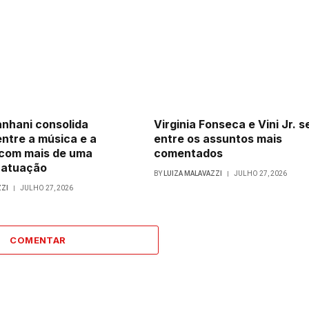
nhani consolida
Virginia Fonseca e Vini Jr. 
entre a música e a
entre os assuntos mais
com mais de uma
comentados
 atuação
BY
LUIZA MALAVAZZI
JULHO 27, 2026
ZZI
JULHO 27, 2026
COMENTAR