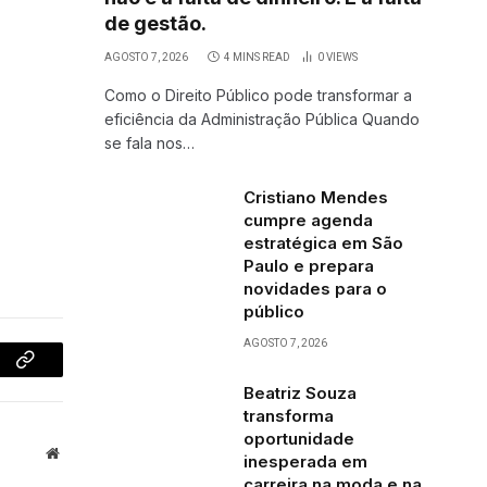
de gestão.
AGOSTO 7, 2026
4 MINS READ
0
VIEWS
Como o Direito Público pode transformar a
eficiência da Administração Pública Quando
se fala nos…
Cristiano Mendes
cumpre agenda
estratégica em São
Paulo e prepara
novidades para o
público
AGOSTO 7, 2026
Copy
Beatriz Souza
Link
transforma
oportunidade
Website
inesperada em
carreira na moda e na