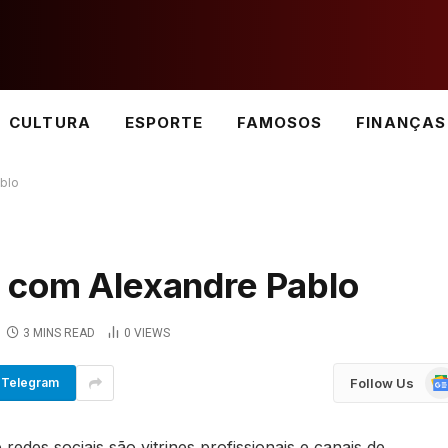
CULTURA
ESPORTE
FAMOSOS
FINANÇAS
blo
 com Alexandre Pablo
3 MINS READ
0
VIEWS
Go
Follow Us
Telegram
Ne
redes sociais são vitrines profissionais e canais de