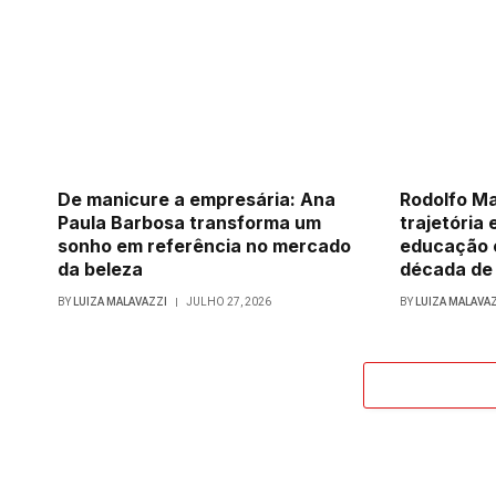
De manicure a empresária: Ana
Rodolfo Ma
Paula Barbosa transforma um
trajetória 
sonho em referência no mercado
educação 
da beleza
década de
BY
LUIZA MALAVAZZI
JULHO 27, 2026
BY
LUIZA MALAVA