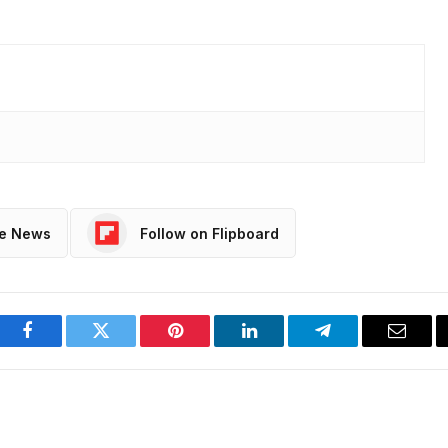
le News
Follow on Flipboard
Facebook
Twitter
Pinterest
LinkedIn
Telegram
Email