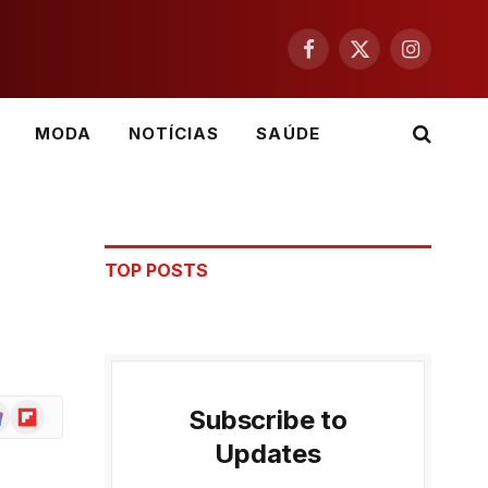
Facebook
X
Instagram
(Twitter)
MODA
NOTÍCIAS
SAÚDE
TOP POSTS
ogle
Flipboard
Subscribe to
ws
Updates