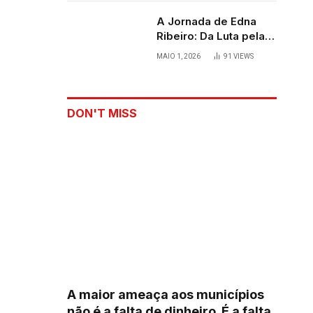
A Jornada de Edna
Ribeiro: Da Luta pela
Sobrevivência ao
MAIO 1, 2026
91
VIEWS
Palco
DON'T MISS
A maior ameaça aos municípios
não é a falta de dinheiro. É a falta