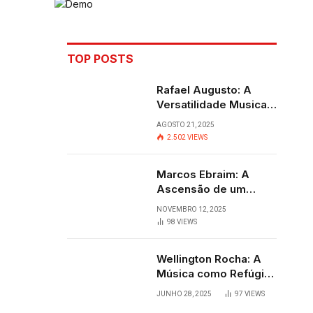
TOP POSTS
Rafael Augusto: A
Versatilidade Musical
que Transcende
AGOSTO 21, 2025
Fronteiras
2.502
VIEWS
Marcos Ebraim: A
Ascensão de um
Jovem Talento do
NOVEMBRO 12, 2025
Sertanejo
98
VIEWS
Wellington Rocha: A
Música como Refúgio
e Alegria em
JUNHO 28, 2025
97
VIEWS
Cantagalo