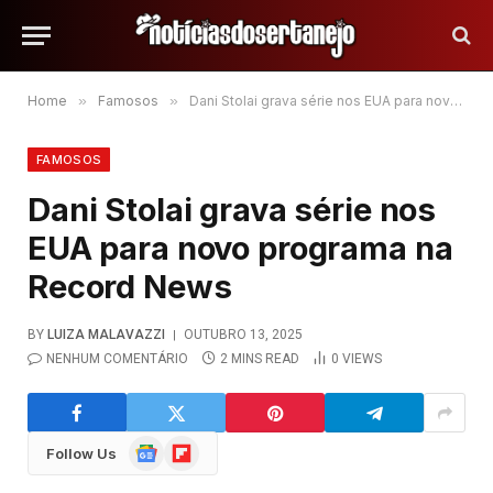
Home
»
Famosos
»
Dani Stolai grava série nos EUA para novo programa na Record News
FAMOSOS
Dani Stolai grava série nos
EUA para novo programa na
Record News
BY
LUIZA MALAVAZZI
OUTUBRO 13, 2025
NENHUM COMENTÁRIO
2 MINS READ
0
VIEWS
Google
Flipboard
Follow Us
News