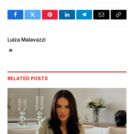
Facebook
Twitter
Pinterest
LinkedIn
Telegram
Email
Copy
Link
Luiza Malavazzi
Website
RELATED
POSTS