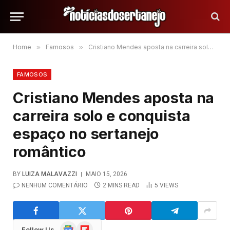
Home
»
Famosos
»
Cristiano Mendes aposta na carreira solo e conquista espaço no sertanejo romântico
FAMOSOS
Cristiano Mendes aposta na
carreira solo e conquista
espaço no sertanejo
romântico
BY
LUIZA MALAVAZZI
MAIO 15, 2026
NENHUM COMENTÁRIO
2 MINS READ
5
VIEWS
Google
Flipboard
Follow Us