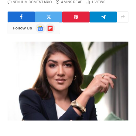
NENHUM COMENTÁRIO
4 MINS READ
1
VIEWS
Google
Flipboard
Follow Us
News