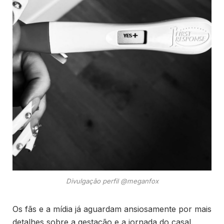
Divulgação perfil @meganfox
Os fãs e a mídia já aguardam ansiosamente por mais
detalhes sobre a gestação e a jornada do casal.