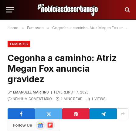
Home
»
Famosos
»
Cegonha a caminho: Atriz Megan Fox anuncia gravidez
FAMOSOS
Cegonha a caminho: Atriz
Megan Fox anuncia
gravidez
BY
EMANUELE MARTINS
FEVEREIRO 17, 2025
NENHUM COMENTÁRIO
1 MINS READ
1
VIEWS
Google
Flipboard
Follow Us
News