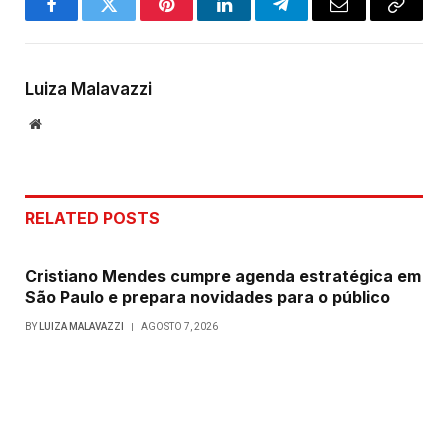
Facebook
Twitter
Pinterest
LinkedIn
Telegram
Email
Copy
Link
Luiza Malavazzi
Website
RELATED
POSTS
Cristiano Mendes cumpre agenda estratégica em
São Paulo e prepara novidades para o público
BY
LUIZA MALAVAZZI
AGOSTO 7, 2026