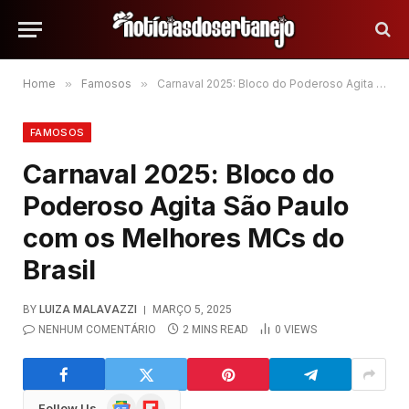
Home
»
Famosos
»
Carnaval 2025: Bloco do Poderoso Agita São Paulo com os Melhores MCs do Brasil
FAMOSOS
Carnaval 2025: Bloco do
Poderoso Agita São Paulo
com os Melhores MCs do
Brasil
BY
LUIZA MALAVAZZI
MARÇO 5, 2025
NENHUM COMENTÁRIO
2 MINS READ
0
VIEWS
Google
Flipboard
Follow Us