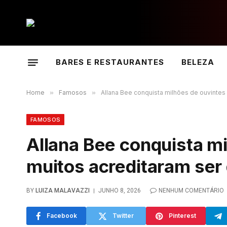
BARES E RESTAURANTES
BELEZA
Home
»
Famosos
»
Allana Bee conquista milhões de ouvintes 
FAMOSOS
Allana Bee conquista mi
muitos acreditaram ser
BY
LUIZA MALAVAZZI
JUNHO 8, 2026
NENHUM COMENTÁRIO
Facebook
Twitter
Pinterest