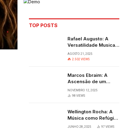
TOP POSTS
Rafael Augusto: A
Versatilidade Musical
que Transcende
AGOSTO 21, 2025
Fronteiras
2.502
VIEWS
Marcos Ebraim: A
Ascensão de um
Jovem Talento do
NOVEMBRO 12, 2025
Sertanejo
98
VIEWS
Wellington Rocha: A
Música como Refúgio
e Alegria em
JUNHO 28, 2025
97
VIEWS
Cantagalo