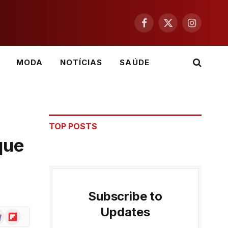
Facebook
X
Instagram
(Twitter)
MODA
NOTÍCIAS
SAÚDE
TOP POSTS
que
Subscribe to
Updates
ogle
Flipboard
ws