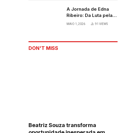
A Jornada de Edna
Ribeiro: Da Luta pela
Sobrevivência ao
MAIO 1, 2026
91
VIEWS
Palco
DON'T MISS
Beatriz Souza transforma
oportunidade inesperada em