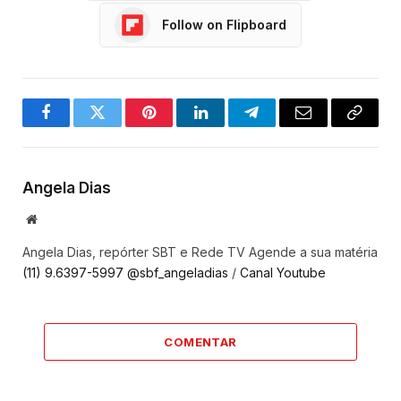
Follow on Flipboard
Facebook
Twitter
Pinterest
LinkedIn
Telegram
Email
Copy
Link
Angela Dias
Website
Angela Dias, repórter SBT e Rede TV Agende a sua matéria
(11) 9.6397-5997
@sbf_angeladias
/
Canal Youtube
COMENTAR