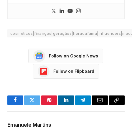
cosméticos|finanças|geraçãoz|horadafama|influencers|maq
Follow on Google News
Follow on Flipboard
Facebook
Twitter
Pinterest
LinkedIn
Telegram
Email
Copy
Link
Emanuele Martins