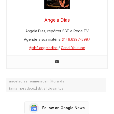
Angela Dias
Angela Dias, repórter SBT e Rede TV
Agende a sua matéria
(11) 9.6397-5997
@sbf_angeladias
/
Canal Youtube
angeladias|homenagem|Hora da
fama|horadetox|sbt|silviosantos
Follow on Google News