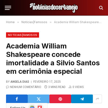
Home
»
Notícias|Famosos
»
Academia William Shakespeare concede imortalidade a Silvio Santos em cerimônia especial
NOTÍCIAS|FAMOSOS
Academia William
Shakespeare concede
imortalidade a Silvio Santos
em cerimônia especial
BY
ANGELA DIAS
FEVEREIRO 17, 2025
NENHUM COMENTÁRIO
3 MINS READ
0
VIEWS
Google
Flipboard
Follow Us