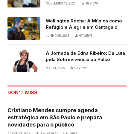
NOVEMBRO 12, 2025
98
VIEWS
Wellington Rocha: A Música como
Refúgio e Alegria em Cantagalo
JUNHO 28, 2025
97
VIEWS
A Jornada de Edna Ribeiro: Da Luta
pela Sobrevivência ao Palco
MAIO 1, 2026
91
VIEWS
DON'T MISS
Cristiano Mendes cumpre agenda
estratégica em São Paulo e prepara
novidades para o público
AGOSTO 7, 2026
1 MINS READ
0
VIEWS