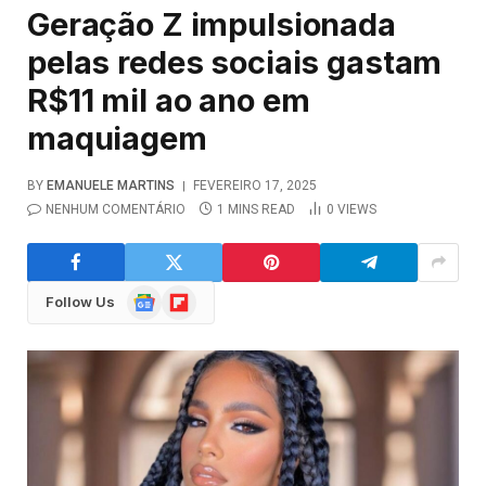
Geração Z impulsionada
pelas redes sociais gastam
R$11 mil ao ano em
maquiagem
BY
EMANUELE MARTINS
FEVEREIRO 17, 2025
NENHUM COMENTÁRIO
1 MINS READ
0
VIEWS
Google
Flipboard
Follow Us
News