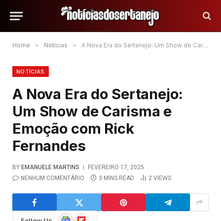
Home
»
Notícias
»
A Nova Era do Sertanejo: Um Show de Carisma e Emoção com Rick Fernandes
NOTÍCIAS
A Nova Era do Sertanejo:
Um Show de Carisma e
Emoção com Rick
Fernandes
BY
EMANUELE MARTINS
FEVEREIRO 17, 2025
NENHUM COMENTÁRIO
3 MINS READ
2
VIEWS
Google
Flipboard
Follow Us