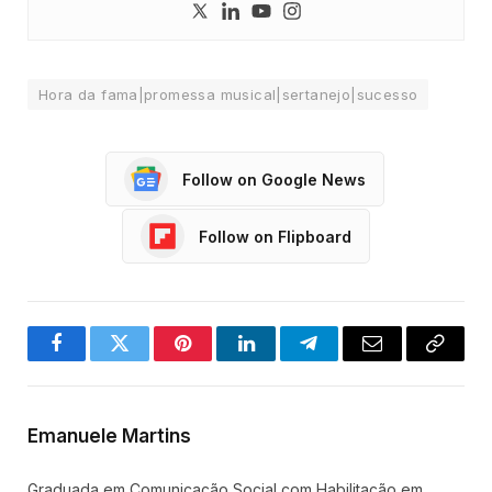
Hora da fama|promessa musical|sertanejo|sucesso
Follow on Google News
Follow on Flipboard
Facebook
Twitter
Pinterest
LinkedIn
Telegram
Email
Copy
Link
Emanuele Martins
Graduada em Comunicação Social com Habilitação em