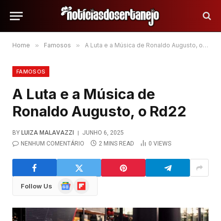
Home
»
Famosos
»
A Luta e a Música de Ronaldo Augusto, o Rd22
FAMOSOS
A Luta e a Música de
Ronaldo Augusto, o Rd22
BY
LUIZA MALAVAZZI
JUNHO 6, 2025
NENHUM COMENTÁRIO
2 MINS READ
0
VIEWS
Google
Flipboard
Follow Us
News