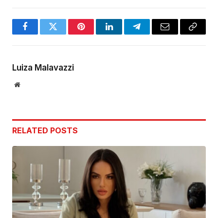
Facebook
Twitter
Pinterest
LinkedIn
Telegram
Email
Copy
Link
Luiza Malavazzi
Website
RELATED
POSTS