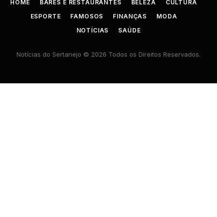
HOME
BARES E RESTAURANTES
BELEZA
CULTURA
ESPORTE
FAMOSOS
FINANÇAS
MODA
NOTÍCIAS
SAÚDE
Notícias do Sertanejo © 2026 Todos os Direitos Reservados.