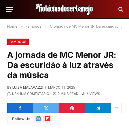
Home
»
Famosos
»
A jornada de MC Menor JR: Da escuridão à luz através da música
FAMOSOS
A jornada de MC Menor JR:
Da escuridão à luz através
da música
BY
LUIZA MALAVAZZI
MARÇO 11, 2025
NENHUM COMENTÁRIO
2 MINS READ
6
VIEWS
Google
Flipboard
Follow Us
News