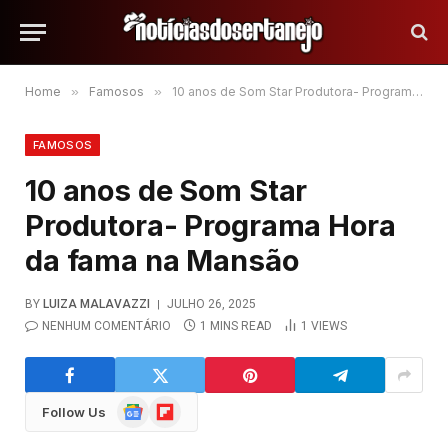
Home
»
Famosos
»
10 anos de Som Star Produtora- Programa Hora da fama na Mansão
FAMOSOS
10 anos de Som Star
Produtora- Programa Hora
da fama na Mansão
BY
LUIZA MALAVAZZI
JULHO 26, 2025
NENHUM COMENTÁRIO
1 MINS READ
1
VIEWS
Google
Flipboard
Follow Us
News