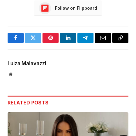
Follow on Flipboard
Facebook
Twitter
Pinterest
LinkedIn
Telegram
Email
Copy
Link
Luiza Malavazzi
Website
RELATED
POSTS