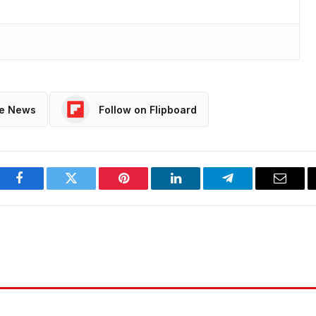
le News
Follow on Flipboard
Facebook
Twitter
Pinterest
LinkedIn
Telegram
Email