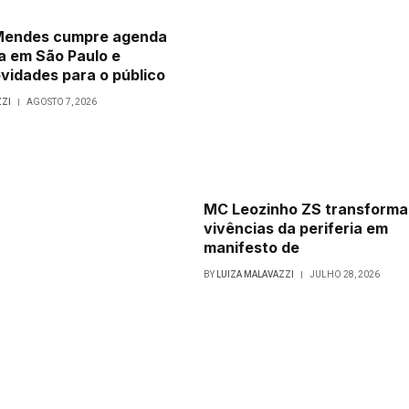
 Mendes cumpre agenda
a em São Paulo e
vidades para o público
ZZI
AGOSTO 7, 2026
MC Leozinho ZS transforma
vivências da periferia em
manifesto de
BY
LUIZA MALAVAZZI
JULHO 28, 2026