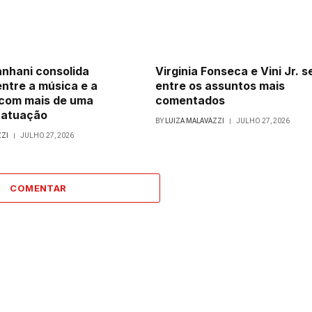
nhani consolida
Virginia Fonseca e Vini Jr. 
entre a música e a
entre os assuntos mais
com mais de uma
comentados
 atuação
BY
LUIZA MALAVAZZI
JULHO 27, 2026
ZZI
JULHO 27, 2026
COMENTAR