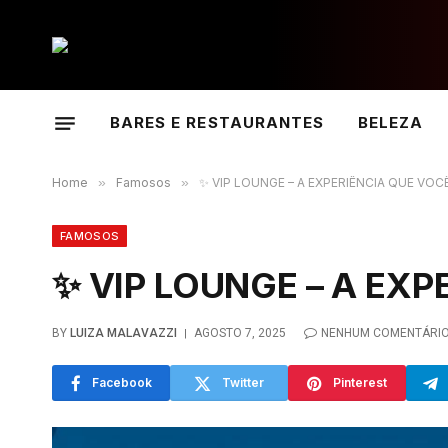
BARES E RESTAURANTES
BELEZA
Home
»
Famosos
»
✨ VIP LOUNGE – A EXPERIÊNCIA QUE VOC
FAMOSOS
✨ VIP LOUNGE – A EX
BY
LUIZA MALAVAZZI
AGOSTO 7, 2025
NENHUM COMENTÁRI
Facebook
Twitter
Pinterest