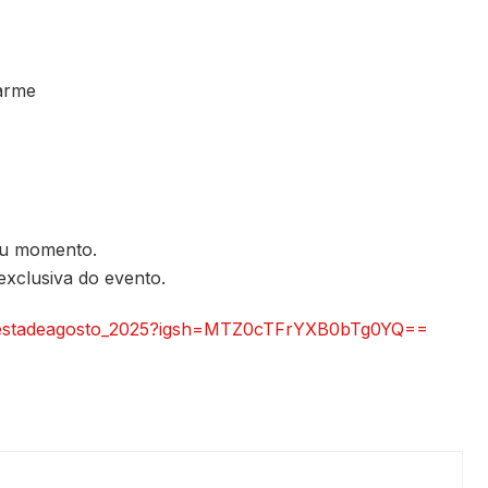
harme
Seu momento.
exclusiva do evento.
_festadeagosto_2025?igsh=MTZ0cTFrYXB0bTg0YQ==