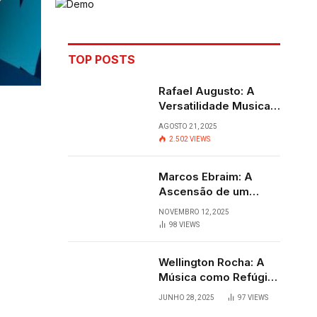
TOP POSTS
Rafael Augusto: A
Versatilidade Musical
que Transcende
AGOSTO 21, 2025
Fronteiras
2.502
VIEWS
Marcos Ebraim: A
Ascensão de um
Jovem Talento do
NOVEMBRO 12, 2025
Sertanejo
98
VIEWS
Wellington Rocha: A
Música como Refúgio
e Alegria em
JUNHO 28, 2025
97
VIEWS
Cantagalo