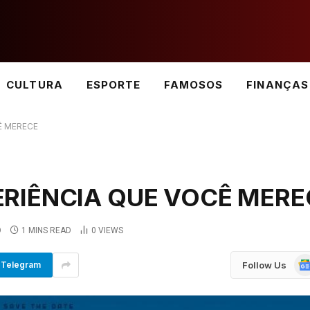
CULTURA
ESPORTE
FAMOSOS
FINANÇAS
Ê MERECE
PERIÊNCIA QUE VOCÊ MERE
O
1 MINS READ
0
VIEWS
Go
Follow Us
Telegram
Ne