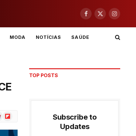
Facebook
X
Instagram
(Twitter)
MODA
NOTÍCIAS
SAÚDE
TOP POSTS
CE
ogle
Flipboard
Subscribe to
ws
Updates