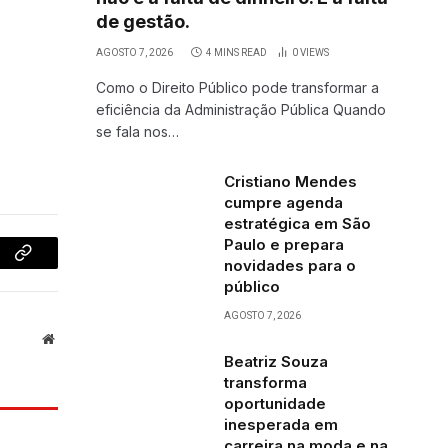
de gestão.
AGOSTO 7, 2026
4 MINS READ
0
VIEWS
Como o Direito Público pode transformar a
eficiência da Administração Pública Quando
se fala nos…
Cristiano Mendes
cumpre agenda
estratégica em São
Paulo e prepara
novidades para o
Copy
público
Link
AGOSTO 7, 2026
Website
Beatriz Souza
transforma
oportunidade
inesperada em
carreira na moda e na