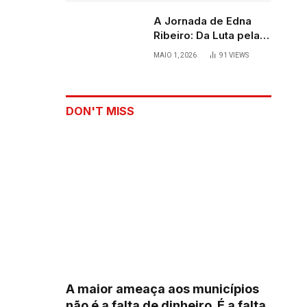
A Jornada de Edna
Ribeiro: Da Luta pela
Sobrevivência ao
MAIO 1, 2026
91
VIEWS
Palco
DON'T MISS
A maior ameaça aos municípios
não é a falta de dinheiro. É a falta