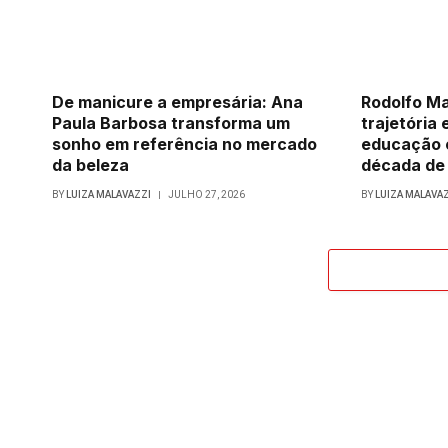
De manicure a empresária: Ana
Rodolfo Ma
Paula Barbosa transforma um
trajetória 
sonho em referência no mercado
educação 
da beleza
década de
BY
LUIZA MALAVAZZI
JULHO 27, 2026
BY
LUIZA MALAVA